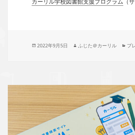
カーリル学校図書館支援プログラム
（サ
投
作
カ
2022年9月5日
ふじた＠カーリル
プ
稿
成
テ
日:
者
ゴ
リ
ー