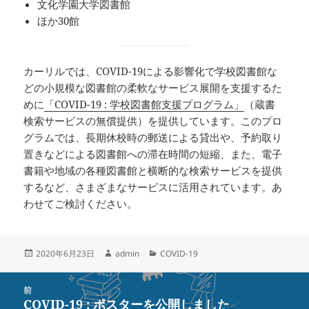
文化学園大学図書館
ほか30館
カーリルでは、COVID-19による影響化で学校図書館な
どの小規模な図書館の柔軟なサービス展開を支援するた
めに
「COVID-19 : 学校図書館支援プログラム」
（蔵書
検索サービスの無償提供）を提供しています。このプロ
グラムでは、長期休校時の郵送による貸出や、予約取り
置きなどによる図書館への滞在時間の短縮、また、電子
書籍や地域の各種図書館と横断的な検索サービスを提供
するなど、さまざまなサービスに活用されています。あ
わせてご検討ください。
投
作
カ
2020年6月23日
admin
COVID-19
稿
成
テ
日:
者
ゴ
投
リ
前
稿
COVID-19 : ポスターを公開しました
ー
前