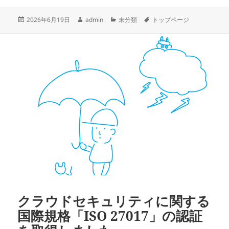
投
作
カ
タ
2026年6月19日
admin
未分類
トップページ
稿
成
テ
グ
日:
者
ゴ
リ
ー
クラウドセキュリティに関する
国際規格「ISO 27017」の認証