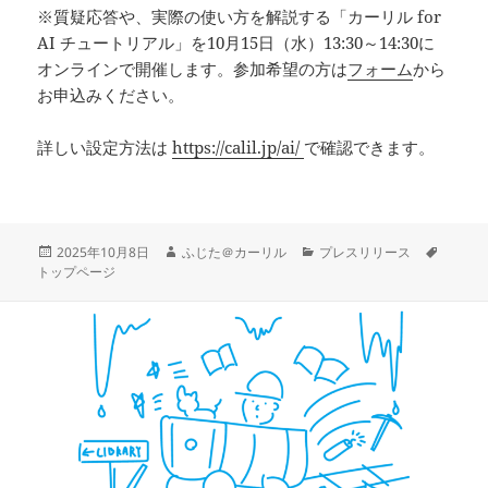
※質疑応答や、実際の使い方を解説する「カーリル for
AI チュートリアル」を10月15日（水）13:30～14:30に
オンラインで開催します。参加希望の方は
フォーム
から
お申込みください。
詳しい設定方法は
https://calil.jp/ai/
で確認できます。
投
作
カ
タ
2025年10月8日
ふじた＠カーリル
プレスリリース
稿
成
テ
グ
トップページ
日:
者
ゴ
リ
ー