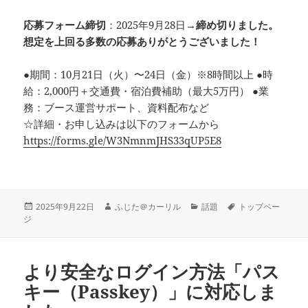
応募フォーム締切
：2025年9月28日→
締め切りました。
想定を上回る多数の応募ありがとうございました！
●期間：10月21日（火）〜24日（金）※8時間以上 ●時
給：2,000円＋交通費・宿泊費補助（最大5万円） ●業
務：ブース運営サポート、資料配布など
☆詳細・お申し込みは以下のフォームから
https://forms.gle/W3NmnmJHS33qUP5E8
投
作
カ
タ
2025年9月22日
ふじた＠カーリル
話題
トップペー
稿
成
テ
グ
ジ
日:
者
ゴ
リ
ー
より安全なログイン方法「パス
キー（Passkey）」に対応しま