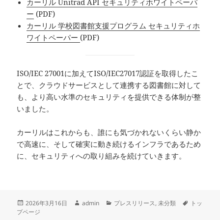
カーリル Unitrad API セキュリティホワイトペーパ
ー
(PDF)
カーリル 学校図書館支援プログラム セキュリティホ
ワイトペーパー
(PDF)
ISO/IEC 27001に加えてISO/IEC27017認証を取得したこ
とで、クラウドサービスとして連携する図書館に対して
も、より高い水準のセキュリティを提供できる体制が整
いました。
カーリルはこれからも、誰にも気づかれないくらい静か
で高速に、そして確実に動き続けるインフラであるため
に、セキュリティへの取り組みを続けていきます。
投
作
カ
タ
2026年3月16日
admin
プレスリリース
,
未分類
トッ
稿
成
テ
グ
プページ