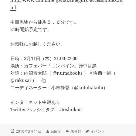
http://www.combine.jp/nakameguro/access/index.ht
ml
中目黒駅から徒歩５，６分です。
21時開始予定です。
お気軽にお越しください。
日時：3月11日（木）21:00-22:00
場所：カフェバー「コンバイン」@中目黒
対話：内沼晋太郎（ @numabooks ） × 洛西一周（
@rakusai ） 他
コーディネーター：小林静香（@kotohakobi）
インターネット中継あり
Twitter ハッシュタグ：#toshokan
投
作
カ
タ
2010年3月11日
admin
未分類
イベント