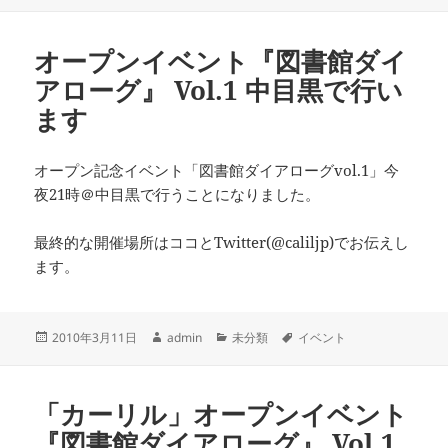
稿
成
テ
グ
日:
者
ゴ
リ
オープンイベント『図書館ダイ
ー
アローグ』 Vol.1 中目黒で行い
ます
オープン記念イベント「図書館ダイアローグvol.1」今
夜21時＠中目黒で行うことになりました。
最終的な開催場所はココとTwitter(@caliljp)でお伝えし
ます。
投
作
カ
タ
2010年3月11日
admin
未分類
イベント
稿
成
テ
グ
日:
者
ゴ
リ
「カーリル」オープンイベント
ー
『図書館ダイアローグ』 Vol.1