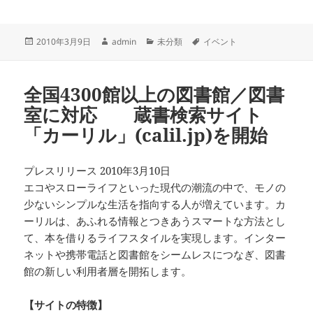
投
作
カ
タ
2010年3月9日
admin
未分類
イベント
稿
成
テ
グ
日:
者
ゴ
リ
全国4300館以上の図書館／図書
ー
室に対応 蔵書検索サイト
「カーリル」(calil.jp)を開始
プレスリリース 2010年3月10日
エコやスローライフといった現代の潮流の中で、モノの
少ないシンプルな生活を指向する人が増えています。カ
ーリルは、あふれる情報とつきあうスマートな方法とし
て、本を借りるライフスタイルを実現します。インター
ネットや携帯電話と図書館をシームレスにつなぎ、図書
館の新しい利用者層を開拓します。
【サイトの特徴】