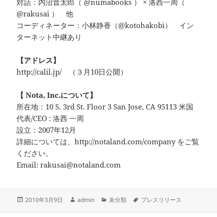
対話：内沼晋太郎（ @numabooks ） × 洛西一周（
@rakusai ） 他
コーディネーター：小林静香（@kotohakobi） イン
ターネット中継あり
【アドレス】
http://calil.jp/ （３月10日公開）
【 Nota, Inc.について】
所在地：10 S. 3rd St. Floor 3 San Jose, CA 95113 米国
代表/CEO : 洛西 一周
設立：2007年12月
詳細については、http://notaland.com/company をご覧
ください。
Email: rakusai@notaland.com
投
作
カ
タ
2010年3月9日
admin
未分類
プレスリリース
稿
成
テ
グ
日:
者
ゴ