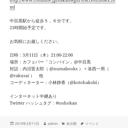
http://www.combine.jp/nakameguro/access/index.ht
ml
中目黒駅から徒歩５，６分です。
21時開始予定です。
お気軽にお越しください。
日時：3月11日（木）21:00-22:00
場所：カフェバー「コンバイン」@中目黒
対話：内沼晋太郎（ @numabooks ） × 洛西一周（
@rakusai ） 他
コーディネーター：小林静香（@kotohakobi）
インターネット中継あり
Twitter ハッシュタグ：#toshokan
投
作
カ
タ
2010年3月11日
admin
未分類
イベント