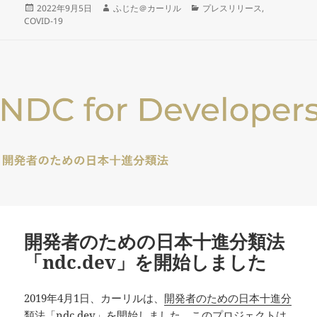
投
作
カ
2022年9月5日
ふじた＠カーリル
プレスリリース
,
稿
成
テ
COVID-19
日:
者
ゴ
リ
ー
開発者のための日本十進分類法
「ndc.dev」を開始しました
2019年4月1日、カーリルは、
開発者のための日本十進分
類法「ndc.dev」
を開始しました。このプロジェクトは