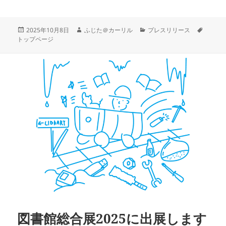
投
作
カ
タ
2025年10月8日
ふじた＠カーリル
プレスリリース
稿
成
テ
グ
トップページ
日:
者
ゴ
リ
ー
図書館総合展2025に出展します