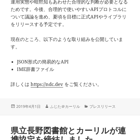
運用実態や暗黙知もあわせた合理的な判断が必要となる
ためです。今後、合理的で使いやすいAPIプロトコルに
ついて議論を進め、夏頃を目標に正式APIやライブラリ
をリリースする予定です。
現在のところ、以下のような取り組みを公開していま
す。
JSON形式の簡易的なAPI
IME辞書ファイル
詳しくは
https://ndc.dev
をご覧ください。
投
作
カ
2019年4月1日
ふじた＠カーリル
プレスリリース
稿
成
テ
日:
者
ゴ
リ
県立長野図書館とカーリルが連
ー
携協定を締結しました