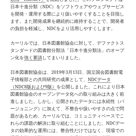
日本十進分類（NDC）をソフトウェアやウェブサービス
を開発・運用する際により扱いやすくすることを目指し
ます。また開発成果を継続的に維持することで、開発者
の負担を軽減し、NDCをより活用しやすくします。
カーリルでは、日本図書館協会に対して、デファクトス
タンダードの図書館分類法「日本十進分類法」のオープ
ン化を
強く要請
してまいりました。
日本図書館協会は、2019年3月13日、国立国会図書館電
子情報部との共同研究の成果として、
NDCデータ
（NDC8版および9版）
を公開しました。これにより日本
図書館協会のオープンデータ化への取り組みは大きく前
進しました。しかし、公開されたデータには永続性（バ
ージョニング）に加えて、不整合や扱いやすさの点で問
題があるため、カーリルでは、コミュニティベースでこ
れらの課題の解決に取り組むことにしました。NDCデー
タの効果的な運用には、整合性だけではなく、現場での