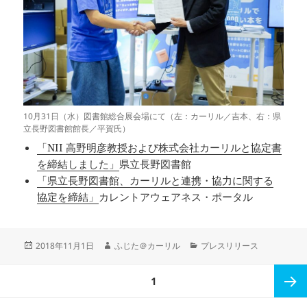
10月31日（水）図書館総合展会場にて（左：カーリル／吉本、右：県
立長野図書館館長／平賀氏）
「NII 高野明彦教授および株式会社カーリルと協定書
を締結しました」
県立長野図書館
「県立長野図書館、カーリルと連携・協力に関する
協定を締結」
カレントアウェアネス・ポータル
投
作
カ
2018年11月1日
ふじた＠カーリル
プレスリリース
稿
成
テ
日:
者
ゴ
投
ペ
1
リ
稿
ー
の