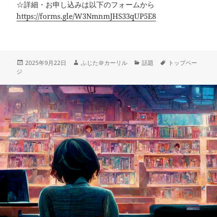
☆詳細・お申し込みは以下のフォームから
https://forms.gle/W3NmnmJHS33qUP5E8
投
作
カ
タ
2025年9月22日
ふじた＠カーリル
話題
トップペー
稿
成
テ
グ
ジ
日:
者
ゴ
リ
ー