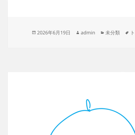
投
作
カ
タ
2026年6月19日
admin
未分類
稿
成
テ
グ
日:
者
ゴ
リ
ー