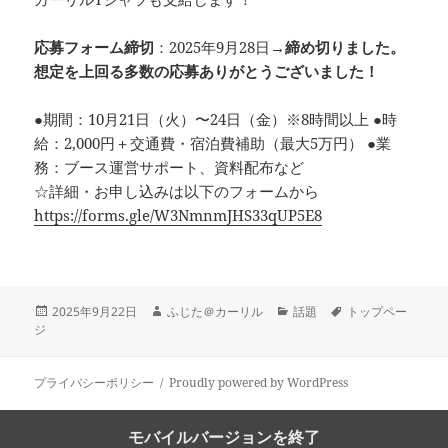
応募フォーム締切
：2025年9月28日→
締め切りました。
想定を上回る多数の応募ありがとうございました！
●期間：10月21日（火）〜24日（金）※8時間以上 ●時
給：2,000円＋交通費・宿泊費補助（最大5万円） ●業
務：ブース運営サポート、資料配布など
☆詳細・お申し込みは以下のフォームから
https://forms.gle/W3NmnmJHS33qUP5E8
投
作
カ
タ
2025年9月22日
ふじた＠カーリル
話題
トップペー
稿
成
テ
グ
ジ
日:
者
ゴ
リ
ー
プライバシーポリシー
Proudly powered by WordPress
モバイルバージョンを終了