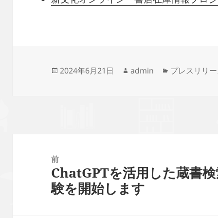
投
作
カ
2024年6月21日
admin
プレスリリー
稿
成
テ
日:
者
ゴ
リ
ー
投
稿
前
ChatGPTを活用した蔵
ナ
前
験を開始します
ビ
の
ゲ
投
ー
稿: