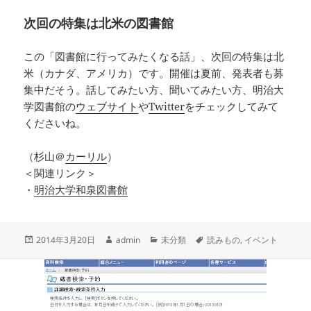
次回の特集は北米の図書館
この「図書館に行ってみたくなる話」、次回の特集は北
米（カナダ、アメリカ）です。開催は夏前、発表者も募
集中だそう。話してみたい方、聞いてみたい方、明治大
学図書館の
ウェブサイト
や
Twitter
をチェックしてみて
くださいね。
（杉山＠
カーリル
）
＜関連リンク＞
・
明治大学和泉図書館
投
作
カ
タ
2014年3月20日
admin
未分類
読みもの
,
イベント
稿
成
テ
グ
日:
者
ゴ
リ
ー