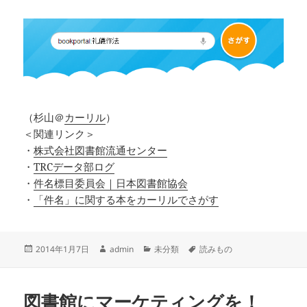
（杉山＠
カーリル
）
＜関連リンク＞
・
株式会社図書館流通センター
・
TRCデータ部ログ
・
件名標目委員会｜日本図書館協会
・
「件名」に関する本をカーリルでさがす
投
作
カ
タ
2014年1月7日
admin
未分類
読みもの
稿
成
テ
グ
日:
者
ゴ
リ
図書館にマーケティングを！
ー