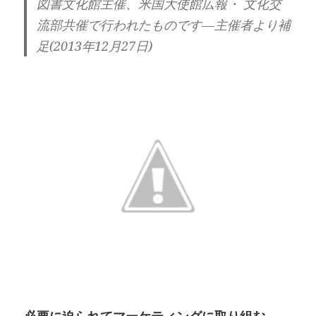
図書文化館主催、米国大使館広報・ 文化交
流部共催で行われたものです―主催者より補
足(2013年12月27日)