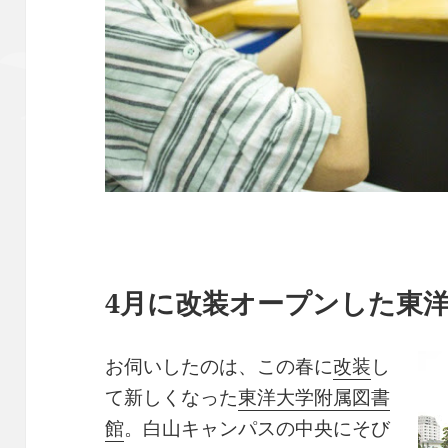
4月に改装オープンした東
お伺いしたのは、この春に
改装
し
て新しくなった
東洋大学附属図書
館
。白山キャンパスの中央にそび