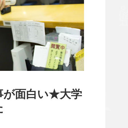
事が面白い★大学
た