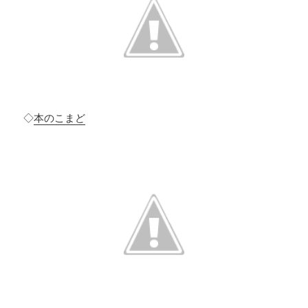
◇
本のこまど