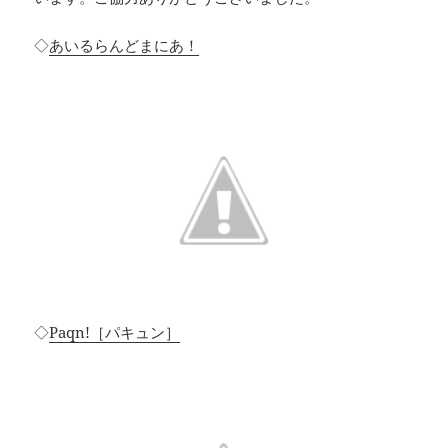
◇
あいるらんどまにあ！
◇
Paqn!［パキュン］