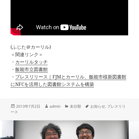
(ふじた＠カーリル)
＜関連リンク＞
・
カーリルタッチ
・
飯能市立図書館
・
プレスリリース｜FJMとカーリル、飯能市様新図書館
にNFCを活用した図書館システムを構築
投
作
カ
タ
2013年7月2日
admin
未分類
お知らせ
,
プレスリリ
稿
成
テ
グ
ース
日:
者
ゴ
リ
ー