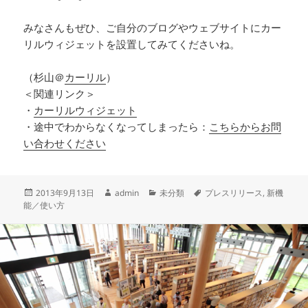
みなさんもぜひ、ご自分のブログやウェブサイトにカー
リルウィジェットを設置してみてくださいね。
（杉山＠
カーリル
）
＜関連リンク＞
・
カーリルウィジェット
・途中でわからなくなってしまったら：
こちらからお問
い合わせください
投
作
カ
タ
2013年9月13日
admin
未分類
プレスリリース
,
新機
稿
成
テ
グ
能／使い方
日:
者
ゴ
リ
ー