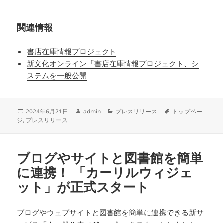
関連情報
書店在庫情報プロジェクト
新文化オンライン「書店在庫情報プロジェクト、シ
ステムを一般公開
投
作
カ
タ
2024年6月21日
admin
プレスリリース
トップペー
稿
成
テ
グ
ジ
,
プレスリリース
日:
者
ゴ
リ
ー
ブログやサイトと図書館を簡単
に連携！ 「カーリルウィジェ
ット」が正式スタート
ブログやウェブサイトと図書館を簡単に連携できる新サ