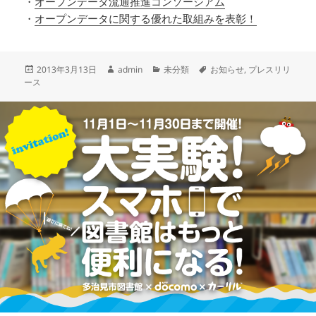
・
オープンデータ流通推進コンソーシアム
・
オープンデータに関する優れた取組みを表彰！
投
作
カ
タ
2013年3月13日
admin
未分類
お知らせ
,
プレスリリ
稿
成
テ
グ
ース
日:
者
ゴ
リ
ー