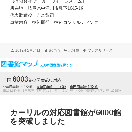
【有限会社 アール・ワイ・システム】
所在地 岐阜県中津川市坂下1645-16
代表取締役 吉本龍司
事業内容 技術開発、技術コンサルティング
投
作
カ
タ
2012年5月31日
admin
未分類
プレスリリース
稿
成
テ
グ
日:
者
ゴ
リ
ー
カーリルの対応図書館が6000館
を突破しました