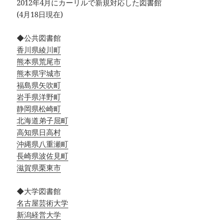
2012年4月にカーリルで新規対応した図書館
(4月18日現在)
◆公共図書館
香川県綾川町
熊本県荒尾市
熊本県宇城市
福島県矢吹町
岩手県洋野町
静岡県松崎町
北海道弟子屈町
高知県日高村
沖縄県八重瀬町
長崎県波佐見町
滋賀県栗東市
◆大学図書館
名古屋芸術大学
新潟経営大学