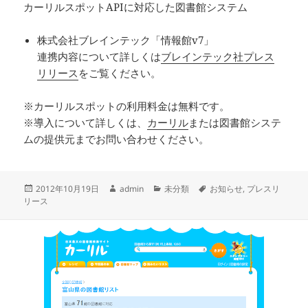
カーリルスポットAPIに対応した図書館システム
株式会社ブレインテック「情報館v7」
連携内容について詳しくは
ブレインテック社プレス
リリース
をご覧ください。
※カーリルスポットの利用料金は無料です。
※導入について詳しくは、
カーリル
または図書館システ
ムの提供元までお問い合わせください。
投
作
カ
タ
2012年10月19日
admin
未分類
お知らせ
,
プレスリ
稿
成
テ
グ
リース
日:
者
ゴ
リ
ー