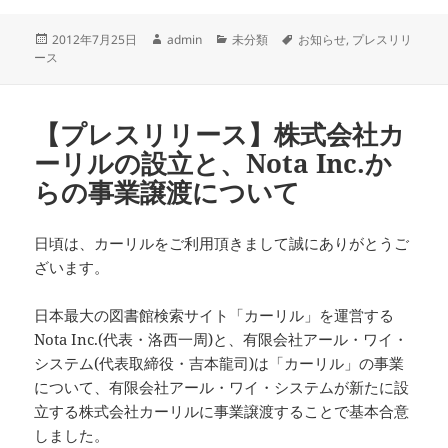
投
作
カ
タ
2012年7月25日
admin
未分類
お知らせ
,
プレスリリ
稿
成
テ
グ
ース
日:
者
ゴ
リ
ー
【プレスリリース】株式会社カ
ーリルの設立と、Nota Inc.か
らの事業譲渡について
日頃は、カーリルをご利用頂きまして誠にありがとうご
ざいます。
日本最大の図書館検索サイト「カーリル」を運営する
Nota Inc.(代表・洛西一周)と、有限会社アール・ワイ・
システム(代表取締役・吉本龍司)は「カーリル」の事業
について、有限会社アール・ワイ・システムが新たに設
立する株式会社カーリルに事業譲渡することで基本合意
しました。