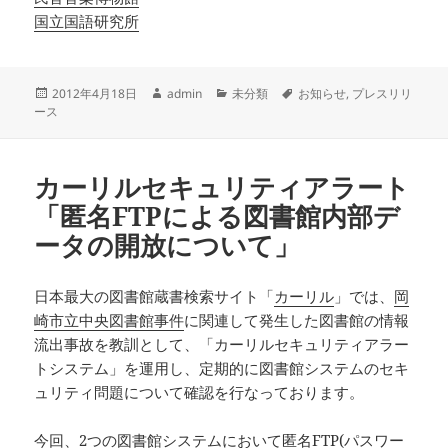
国立国語研究所
投
作
カ
タ
2012年4月18日
admin
未分類
お知らせ
,
プレスリリ
稿
成
テ
グ
ース
日:
者
ゴ
リ
ー
カーリルセキュリティアラート
「匿名FTPによる図書館内部デ
ータの開放について」
日本最大の図書館蔵書検索サイト「
カーリル
」では、
岡
崎市立中央図書館事件
に関連して発生した図書館の情報
流出事故を教訓として、「カーリルセキュリティアラー
トシステム」を運用し、定期的に図書館システムのセキ
ュリティ問題について確認を行なっております。
今回、2つの図書館システムにおいて匿名FTP(パスワー