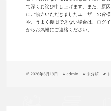
て深くお詫び申し上げます。また、原因
にご協力いただきましたユーザーの皆様
や、うまく復旧できない場合は、ログイ
から
お気軽にご連絡ください。
投
作
カ
タ
2026年6月19日
admin
未分類
稿
成
テ
グ
日:
者
ゴ
リ
ー