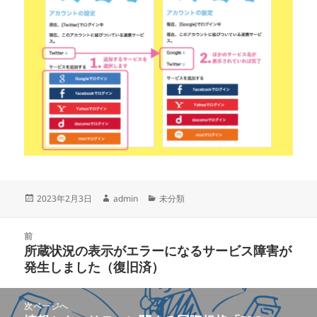
投
作
カ
2023年2月3日
admin
未分類
稿
成
テ
日:
者
ゴ
投
リ
前
稿
所蔵状況の表示がエラーになるサービス障害が
ー
前
ナ
発生しました（復旧済）
の
ビ
投
ゲ
稿:
次ページへ
ー