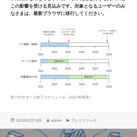
この影響を受ける見込みです。対象となるユーザーのみ
なさまは、最新ブラウザに移行してください。
IE11のサポート終了スケジュール（2021年発表）
投
作
カ
2023年2月14日
admin
プレスリリース
稿
成
テ
日:
者
ゴ
投
リ
前