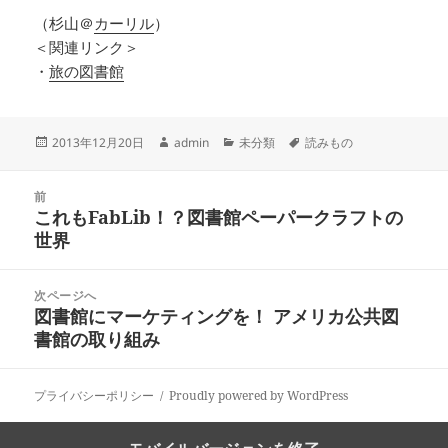
（杉山＠
カーリル
）
＜関連リンク＞
・
旅の図書館
投
作
カ
タ
2013年12月20日
admin
未分類
読みもの
稿
成
テ
グ
日:
者
ゴ
投
リ
前
稿
これもFabLib！？図書館ペーパークラフトの
ー
前
ナ
世界
の
ビ
投
ゲ
稿:
次ページへ
ー
図書館にマーケティングを！ アメリカ公共図
次
シ
書館の取り組み
の
ョ
投
ン
稿:
プライバシーポリシー
Proudly powered by WordPress