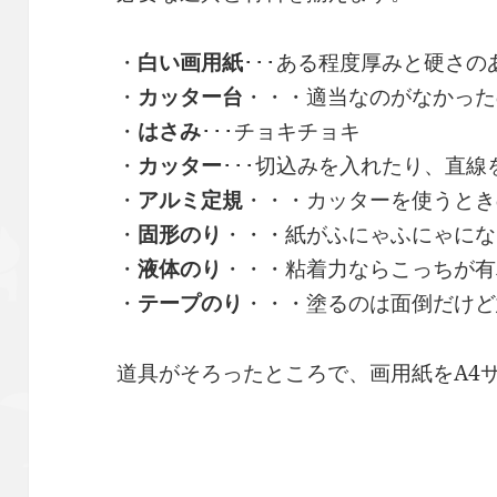
・
白い画用紙
･･･ある程度厚みと硬さ
・
カッター台
・・・適当なのがなかった
・
はさみ
･･･チョキチョキ
・
カッター
･･･切込みを入れたり、直線
・
アルミ定規
・・・カッターを使うとき
・
固形のり
・・・紙がふにゃふにゃにな
・
液体のり
・・・粘着力ならこっちが有
・
テープのり
・・・塗るのは面倒だけど
道具がそろったところで、画用紙をA4