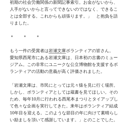
初期の社会労働関係の新聞記事索引。お金がないから、
人手がないからと言ってできないのではなく、できるこ
とは全部する。これからも頑張ります。」 と抱負を語
りました。
＊ ＊ ＊
もう一件の受賞者は
岩瀬文庫
ボランティアの皆さん。
愛知県西尾市にある岩瀬文庫は、日本初の古書のミュー
ジアム。この非常にユニークな公立博物館を支援するボ
ランティアの活動の意義が高く評価されました。
「岩瀬文庫は、市民にとっては元々猿を見に行く場所。
しかし、ボランティアとしては蔵書を見てほしい。その
ため、毎年10月に行われる西尾本まつりとタイアップし
て色々な企画を実行してきた。来年はボランティア結成
10年目を迎える。このような節目の年に向けて素晴らし
い励ましを頂いて感謝しています。」とのことでした。