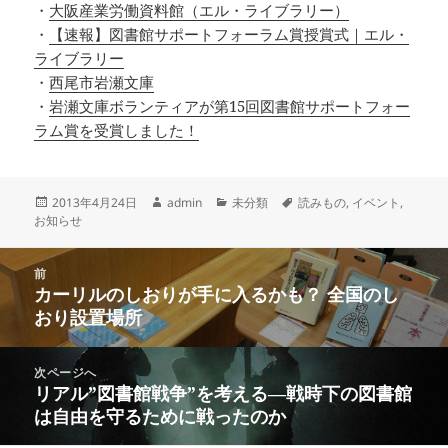
・
大阪産業労働資料館（エル・ライブラリー）
・
【速報】図書館サポートフォーラム賞授賞式｜エル・
ライブラリー
・
西尾市岩瀬文庫
・
岩瀬文庫ボランティアが第15回図書館サポートフォー
ラム賞を受賞しました！
投
作
カ
タ
2013年4月24日
admin
未分類
読みもの
,
イベント
,
稿
成
テ
グ
お知らせ
日:
者
ゴ
リ
投
ー
前
稿
カーリルのしおりが手に入るかも？ 全国のし
前
ナ
おり設置場所
の
ビ
投
ゲ
稿:
次ページへ
ー
リアル”図書館戦争”を考える―戦時下の図書館
次
シ
は自由を守るために戦ったのか
の
ョ
投