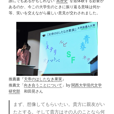
誰にでもあるかもしれない”
黒歴史
”を追体験する必要が
あるのか、今この大学生のときに振り返る意味は何か
等、笑いを交えながら厳しい意見が交わされました。
推薦書『
天帝のはしたなき果実
』
推薦文「
向き合うことについて
」by
関西大学現代文学
研究部
和田晃さん
まず、想像してもらいたい。
貴方に親友がい
たとする。そして貴方はその人のことなら何