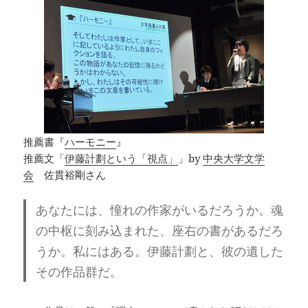
推薦書『
ハーモニー
』
推薦文「
伊藤計劃という「視点」
」by
中央大学文学
会
佐貫裕剛さん
あなたには、憧れの作家がいるだろうか。
魂
の中枢に刻み込まれた、座右の書があるだろ
うか。
私にはある。伊藤計劃と、彼の遺した
その作品群だ。