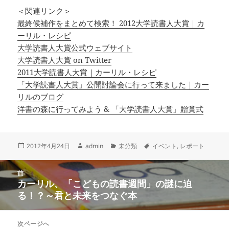
＜関連リンク＞
最終候補作をまとめて検索！ 2012大学読書人大賞｜カ
ーリル・レシピ
大学読書人大賞公式ウェブサイト
大学読書人大賞 on Twitter
2011大学読書人大賞｜カーリル・レシピ
「大学読書人大賞」公開討論会に行って来ました｜カー
リルのブログ
洋書の森に行ってみよう & 「大学読書人大賞」贈賞式
投
作
カ
タ
2012年4月24日
admin
未分類
イベント
,
レポート
稿
成
テ
グ
日:
者
ゴ
投
リ
前
稿
カーリル、「こどもの読書週間」の謎に迫
ー
前
ナ
る！？～君と未来をつなぐ本
の
ビ
投
ゲ
稿:
次ページへ
ー