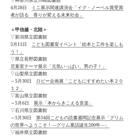
▽神奈川県立川崎図書館
4月28日
ミニ展示関連講演会「イグ・ノーベル賞受賞
者が語る 香りが変える未来社会」
＜甲信越・北陸＞
▽新潟県立図書館
5月11日
こども図書室イベント「絵本と工作を楽しも
う！」
▽県立長野図書館
児童室テーマ展示「元気いっぱい、男の子！」
▽山梨県立図書館
～5月30日
ロビー企画展「こどもにすすめたい本２０
１２」
▽富山県立図書館
～5月6日
展示「本からきこえる音楽」
▽石川県立図書館
～5月30日
第54回こどもの読書週間記念展示「グリム
の世界へようこそ！―グリム童話誕生200年―」
▽福井県立図書館