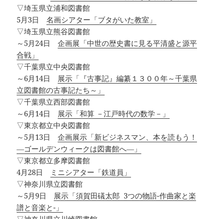
▽埼玉県立浦和図書館
5月3日
名画シアター「ブタがいた教室」
▽埼玉県立熊谷図書館
～5月24日
企画展「中世の歴史書に見る平清盛と源平
合戦」
▽千葉県立中央図書館
～6月14日
展示「『古事記』編纂１３００年～千葉県
立図書館の古事記たち～」
▽千葉県立西部図書館
～6月14日
展示「和算 －江戸時代の数学－」
▽東京都立中央図書館
～5月13日
企画展示「新ビジネスマン、本を読もう！
―ゴールデンウィークは図書館へ―」
▽東京都立多摩図書館
4月28日
ミニシアター「鉄道員」
▽神奈川県立図書館
～5月9日
展示「須賀田礒太郎 3つの物語-作曲家と楽
譜と音楽と-」