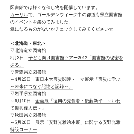
図書館では様々な催し物を開催しています。
カーリル
で、ゴールデンウィーク中の都道府県立図書館
のイベントを集めてみました。
気になるものがないかチェックしてみてください☆
＜北海道・東北＞
▽北海道立図書館
5月3日
子ども向け図書館ツアー2012「図書館の秘密を
探る」
▽青森県立図書館
～4月25日
東日本大震災関連テーマ展示「震災に学ぶ
～未来につなぐ記憶と記録～」
▽岩手県立図書館
～6月10日
企画展「復興の先覚者・後藤新平 ～いわ
て復興偉人伝～」
▽秋田県立図書館
～5月20日
展示「安野光雅絵本展」に関する安野光雅
特設コーナー