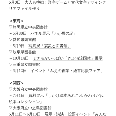
5月3日
大人も挑戦！漢字ゲームと古代文字デザインク
リアファイル作り
＜東海＞
▽静岡県立中央図書館
～5月30日
パネル展示「わが母の記」
▽愛知県図書館
～5月9日
写真展「震災と図書館」
▽岐阜県図書館
～10月14日
ミナモがいっぱい「ぎふ清流国体」展示
▽三重県立図書館
～5月12日
イベント「みえの創業・経営応援フェア」
＜関西＞
▽大阪府立中央図書館
～7月1日
資料展示「しかけ絵本あれこれ‐かわりだね
絵本コレクション」
▽大阪府立中之島図書館
5月11日〜6月13日
展示・講演・投票イベント「みんな