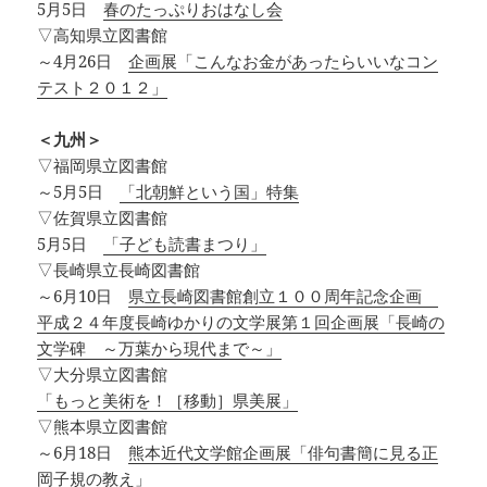
5月5日
春のたっぷりおはなし会
▽高知県立図書館
～4月26日
企画展「こんなお金があったらいいなコン
テスト２０１２」
＜九州＞
▽福岡県立図書館
～5月5日
「北朝鮮という国」特集
▽佐賀県立図書館
5月5日
「子ども読書まつり」
▽長崎県立長崎図書館
～6月10日
県立長崎図書館創立１００周年記念企画
平成２４年度長崎ゆかりの文学展第１回企画展「長崎の
文学碑 ～万葉から現代まで～」
▽大分県立図書館
「もっと美術を！［移動］県美展」
▽熊本県立図書館
～6月18日
熊本近代文学館企画展「俳句書簡に見る正
岡子規の教え」