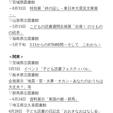
▽宮城県図書館
～8月31日
特別展「絆の証し－東日本大震災文庫展
－」
▽山形県立図書館
～5月13日
こどもの読書週間企画展「出発！ のりもの
の絵本」
▽福島県立図書館
～5月下旬
3.11からの8784時間～そして これから～
＜関東＞
▽茨城県立図書館
5月5日
イベント「子ども読書フェスティバル」
▽栃木県立図書館
企画展示「地震・雷・火事・オカン～あなたのおうちは
大丈夫？」等
▽群馬県立図書館
～6月24日
資料展示「東国の都－群馬」
▽埼玉県立久喜図書館
4月28日
子ども読書の日記念「おおきなおはなし会」