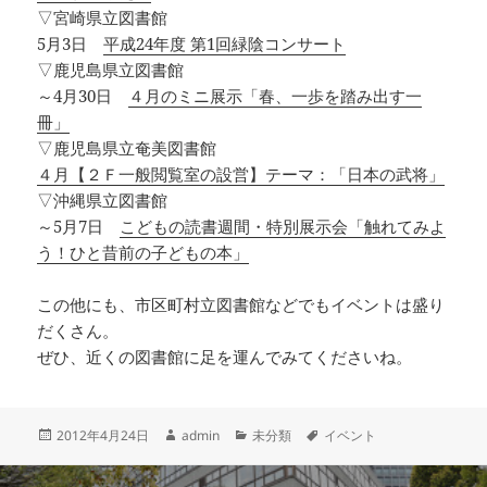
▽宮崎県立図書館
5月3日
平成24年度 第1回緑陰コンサート
▽鹿児島県立図書館
～4月30日
４月のミニ展示「春、一歩を踏み出す一
冊」
▽鹿児島県立奄美図書館
４月【２Ｆ一般閲覧室の設営】テーマ：「日本の武将」
▽沖縄県立図書館
～5月7日
こどもの読書週間・特別展示会「触れてみよ
う！ひと昔前の子どもの本」
この他にも、市区町村立図書館などでもイベントは盛り
だくさん。
ぜひ、近くの図書館に足を運んでみてくださいね。
投
作
カ
タ
2012年4月24日
admin
未分類
イベント
稿
成
テ
グ
日:
者
ゴ
投