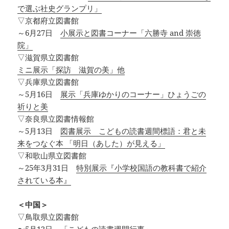
で選ぶ社史グランプリ」
▽京都府立図書館
～6月27日
小展示と図書コーナー「六勝寺 and 崇徳
院」
▽滋賀県立図書館
ミニ展示「探訪 滋賀の美」他
▽兵庫県立図書館
～5月16日
展示「兵庫ゆかりのコーナー」ひょうごの
祈りと美
▽奈良県立図書情報館
～5月13日
図書展示 こどもの読書週間標語：君と未
来をつなぐ本 「明日（あした）が見える」
▽和歌山県立図書館
～25年3月31日
特別展示『小学校国語の教科書で紹介
されている本』
＜中国＞
▽鳥取県立図書館