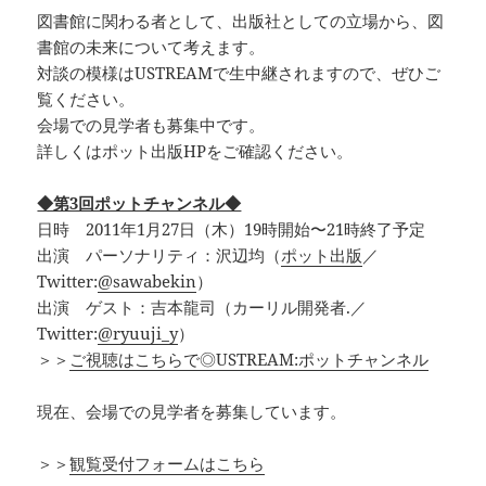
図書館に関わる者として、出版社としての立場から、図
書館の未来について考えます。
対談の模様はUSTREAMで生中継されますので、ぜひご
覧ください。
会場での見学者も募集中です。
詳しくはポット出版HPをご確認ください。
◆第3回ポットチャンネル◆
日時 2011年1月27日（木）19時開始〜21時終了予定
出演 パーソナリティ：沢辺均（
ポット出版
／
Twitter:
@sawabekin
）
出演 ゲスト：吉本龍司（カーリル開発者.／
Twitter:
@ryuuji_y
）
＞＞
ご視聴はこちらで◎USTREAM:ポットチャンネル
現在、会場での見学者を募集しています。
＞＞
観覧受付フォームはこちら