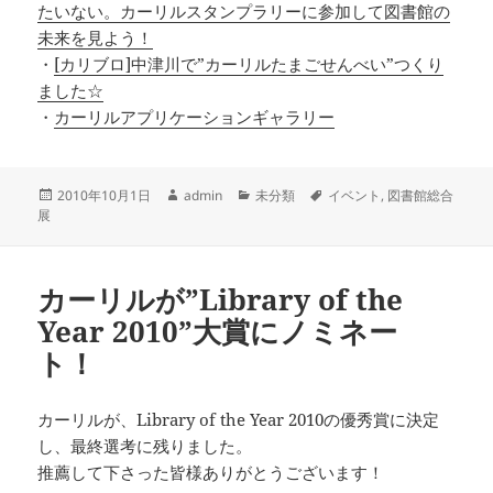
たいない。カーリルスタンプラリーに参加して図書館の
未来を見よう！
・
[カリブロ]中津川で”カーリルたまごせんべい”つくり
ました☆
・
カーリルアプリケーションギャラリー
投
作
カ
タ
2010年10月1日
admin
未分類
イベント
,
図書館総合
稿
成
テ
グ
展
日:
者
ゴ
リ
ー
カーリルが”Library of the
Year 2010”大賞にノミネー
ト！
カーリルが、Library of the Year 2010の優秀賞に決定
し、最終選考に残りました。
推薦して下さった皆様ありがとうございます！