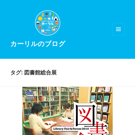
メニュ
カーリルのブログ
ーとウ
ィジェ
ット
タグ:
図書館総合展