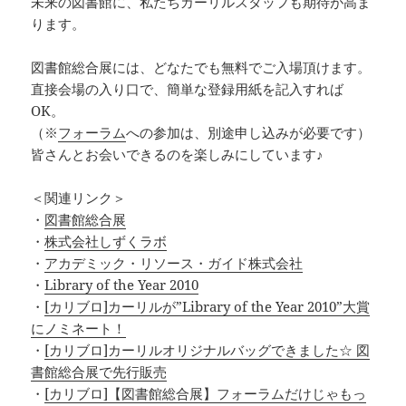
未来の図書館に、私たちカーリルスタッフも期待が高ま
ります。
図書館総合展には、どなたでも無料でご入場頂けます。
直接会場の入り口で、簡単な登録用紙を記入すれば
OK。
（※
フォーラム
への参加は、別途申し込みが必要です）
皆さんとお会いできるのを楽しみにしています♪
＜関連リンク＞
・
図書館総合展
・
株式会社しずくラボ
・
アカデミック・リソース・ガイド株式会社
・
Library of the Year 2010
・
[カリブロ]カーリルが”Library of the Year 2010”大賞
にノミネート！
・
[カリブロ]カーリルオリジナルバッグできました☆ 図
書館総合展で先行販売
・
[カリブロ]【図書館総合展】フォーラムだけじゃもっ