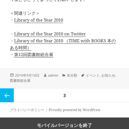
＜関連リンク＞
・
Library of the Year 2010
・
Library of the Year 2010 on Twitter
・
Library of the Year 2010 （TIME with BOOKS 本の
ある時間）
・
第12回図書館総合展
投
作
カ
タ
2010年9月10日
admin
未分類
イベント
,
お知らせ
,
稿
成
テ
グ
図書館総合展
日:
者
ゴ
リ
投
ペ
3
ー
稿
の
ー
前のペ
プライバシーポリシー
Proudly powered by WordPress
ペ
ー
ジ
ージ
モバイルバージョンを終了
ジ