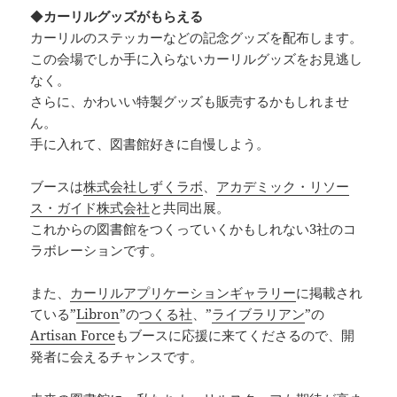
◆
カーリルグッズがもらえる
カーリルのステッカーなどの記念グッズを配布します。
この会場でしか手に入らないカーリルグッズをお見逃し
なく。
さらに、かわいい特製グッズも販売するかもしれませ
ん。
手に入れて、図書館好きに自慢しよう。
ブースは
株式会社しずくラボ
、
アカデミック・リソー
ス・ガイド株式会社
と共同出展。
これからの図書館をつくっていくかもしれない3社のコ
ラボレーションです。
また、
カーリルアプリケーションギャラリー
に掲載され
ている”
Libron
”の
つくる社
、”
ライブラリアン
”の
Artisan Force
もブースに応援に来てくださるので、開
発者に会えるチャンスです。