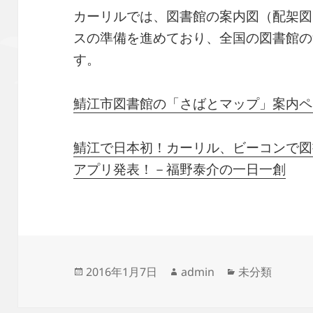
カーリルでは、図書館の案内図（配架図
スの準備を進めており、全国の図書館の
す。
鯖江市図書館の「さばとマップ」案内ペ
鯖江で日本初！カーリル、ビーコンで図
アプリ発表！－福野泰介の一日一創
投
作
カ
2016年1月7日
admin
未分類
稿
成
テ
日:
者
ゴ