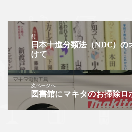
リ
ー
投
稿
前
日本十進分類法（NDC）
ナ
前
けて
ビ
の
ゲ
投
ー
稿:
シ
次ページへ
ョ
図書館にマキタのお掃除ロ
次
ン
の
投
稿: