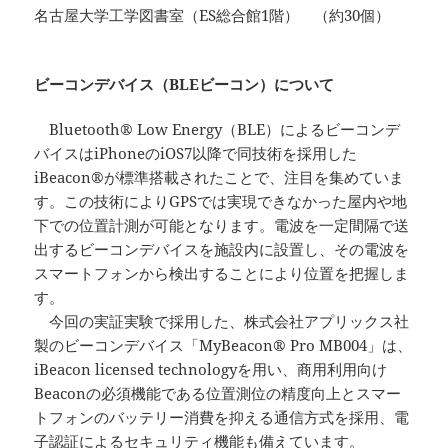
名古屋大学工学図書室（ES総合館1階） （約30個）
ビーコンデバイス（BLEビーコン）について
Bluetooth® Low Energy（BLE）によるビーコンデ
バイスはiPhoneのiOS7以降で同技術を採用した
iBeacon®が標準搭載されたことで、注目を集めていま
す。この技術によりGPSでは実現できなかった屋内や地
下での位置計測が可能となります。電波を一定間隔で送
出するビーコンデバイスを施設内に設置し、その電波を
スマートフォンから検出することにより位置を把握しま
す。
今回の実証実験で採用した、株式会社アプリックス社
製のビーコンデバイス「MyBeacon® Pro MB004」は、
iBeacon licensed technologyを用い、商用利用向け
Beaconの必須機能である位置測位の精度向上とスマー
トフォンのバッテリー消費を抑える通信方式を採用、電
子認証によるセキュリティ機能も備えています。