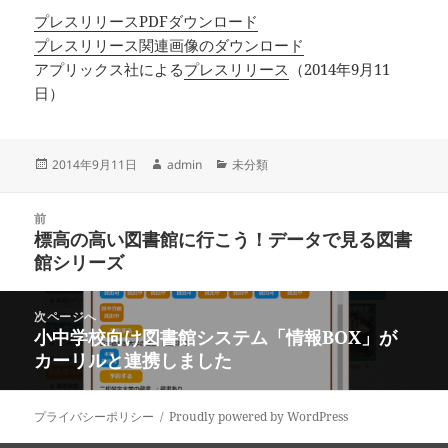
プレスリリースPDFダウンロード
プレスリリース関連画像のダウンロード
アプリックス社による
プレスリリース
（2014年9月11
日）
投
作
カ
2014年9月11日
admin
未分類
稿
成
テ
日:
者
ゴ
投
リ
前
稿
標高の高い図書館に行こう！データで見る図書
ー
前
ナ
館シリーズ
の
ビ
投
ゲ
稿:
次ページへ
ー
小中学校向け図書館システム「情報BOX」が
次
シ
カーリルと連携しました
の
ョ
投
ン
稿:
プライバシーポリシー
Proudly powered by WordPress