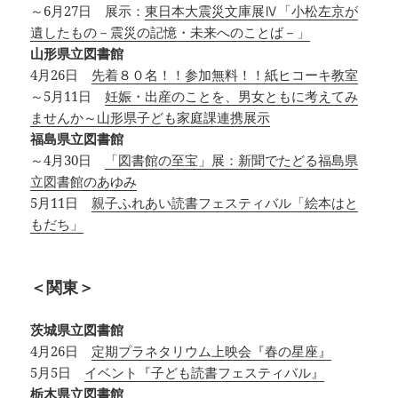
～6月27日 展示：
東日本大震災文庫展Ⅳ「小松左京が
遺したもの－震災の記憶・未来へのことば－」
山形県立図書館
4月26日
先着８０名！！参加無料！！紙ヒコーキ教室
～5月11日
妊娠・出産のことを、男女ともに考えてみ
ませんか～山形県子ども家庭課連携展示
福島県立図書館
～4月30日
「図書館の至宝」展：新聞でたどる福島県
立図書館のあゆみ
5月11日
親子ふれあい読書フェスティバル「絵本はと
もだち」
＜関東＞
茨城県立図書館
4月26日
定期プラネタリウム上映会『春の星座』
5月5日
イベント『子ども読書フェスティバル』
栃木県立図書館