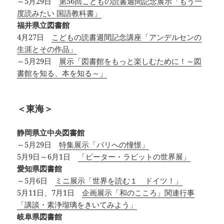
～5月29日
第56回こどもの読書週間記念展示「もう一
度読みたい 国語教科書」
福井県立図書館
4月27日
こどもの読書週間記念講座「アンデルセンの
生涯とその作品」
～5月29日
展示「図書館をもっと楽しむために！～図
書館を知る、本を知る～」
＜東海＞
静岡県立中央図書館
～5月29日
特集展示「パリへの憧憬」
5月9日～6月1日
「ピーター・ラビットの世界展」
愛知県図書館
～5月6日
ミニ展示「世界を読む１ ドイツ！」
5月11日、7月1日
企画展示「和のこころ」関連行事
「講談・素浄瑠璃をきいてみよう」
岐阜県図書館