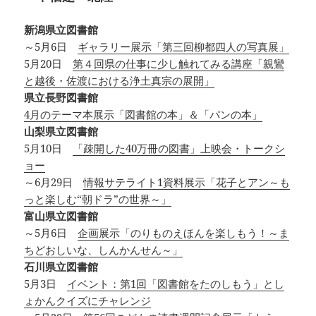
新潟県立図書館
～5月6日
ギャラリー展示「第三回柳都四人の写真展」
5月20日
第４回県の仕事に少し触れてみる講座「親鸞
と越後・佐渡における浄土真宗の展開」
県立長野図書館
4月のテーマ本展示「図書館の本」＆「パンの本」
山梨県立図書館
5月10日
「疎開した40万冊の図書」上映会・トークシ
ョー
～6月29日
情報サテライト1資料展示「花子とアン～も
っと楽しむ“朝ドラ”の世界～」
富山県立図書館
～5月6日
企画展示「のりものえほんを楽しもう！～ま
ちどおしいな、しんかんせん～」
石川県立図書館
5月3日
イベント：第1回「図書館をたのしもう」とし
ょかんクイズにチャレンジ