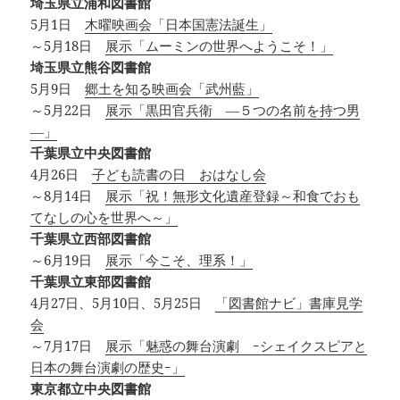
埼玉県立浦和図書館
5月1日
木曜映画会「日本国憲法誕生」
～5月18日
展示「ムーミンの世界へようこそ！」
埼玉県立熊谷図書館
5月9日
郷土を知る映画会「武州藍」
～5月22日
展示「黒田官兵衛 ―５つの名前を持つ男
―」
千葉県立中央図書館
4月26日
子ども読書の日 おはなし会
～8月14日
展示「祝！無形文化遺産登録～和食でおも
てなしの心を世界へ～」
千葉県立西部図書館
～6月19日
展示「今こそ、理系！」
千葉県立東部図書館
4月27日、5月10日、5月25日
「図書館ナビ」書庫見学
会
～7月17日
展示「魅惑の舞台演劇 ｰシェイクスピアと
日本の舞台演劇の歴史ｰ」
東京都立中央図書館