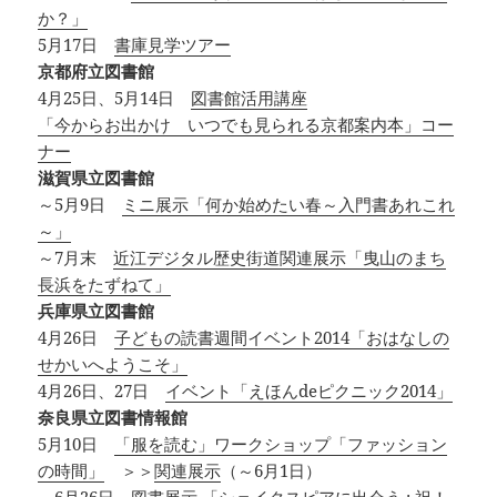
か？」
5月17日
書庫見学ツアー
京都府立図書館
4月25日、5月14日
図書館活用講座
「今からお出かけ いつでも見られる京都案内本」コー
ナー
滋賀県立図書館
～5月9日
ミニ展示「何か始めたい春～入門書あれこれ
～」
～7月末
近江デジタル歴史街道関連展示「曳山のまち
長浜をたずねて」
兵庫県立図書館
4月26日
子どもの読書週間イベント2014「おはなしの
せかいへようこそ」
4月26日、27日
イベント「えほんdeピクニック2014」
奈良県立図書情報館
5月10日
「服を読む」ワークショップ「ファッション
の時間」
＞＞
関連展示
（～6月1日）
～6月26日
図書展示 「シェイクスピアに出会う : 祝！