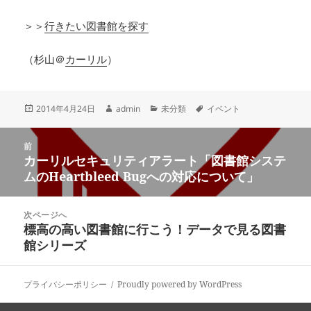
＞＞
行きたい図書館を探す
（杉山＠
カーリル
）
投
作
カ
タ
2014年4月24日
admin
未分類
イベント
稿
成
テ
グ
日:
者
ゴ
投
リ
前
稿
カーリルセキュリティアラート「図書館システ
ー
前
ナ
ムのHeartbleed Bugへの対応について」
の
ビ
投
ゲ
稿:
次ページへ
ー
標高の高い図書館に行こう！データで見る図書
次
シ
館シリーズ
の
ョ
投
ン
稿:
プライバシーポリシー
Proudly powered by WordPress