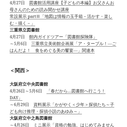
4月27日
図書館活用講座【子どもの本編】お父さんお
母さんのための読み聞かせ講座
常設展示 partⅢ「地図は情報の玉手箱－活かす・楽し
む・描く－」
三重県立図書館
4月27日
館内ガイドツアー「図書館探険隊」
～5月6日
三重県立美術館企画展「ア・ターブル！―ご
はんだよ！ 食をめぐる美の饗宴―」関連本
＜関西＞
大阪府立中央図書館
4月26日～5月6日
「春だから…図書館へ行こう！
DAY」
～6月29日
資料展示「かがやく＜少年＞探偵たち～子
ども向け推理・探偵小説のあゆみ～」
大阪府立中之島図書館
～4月26日
ミニ展示「資格の勉強、はじめてみません