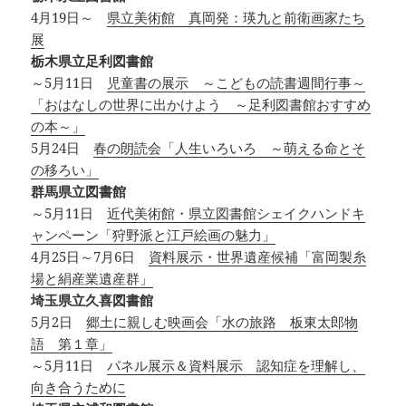
4月19日～
県立美術館 真岡発：瑛九と前衛画家たち
展
栃木県立足利図書館
～5月11日
児童書の展示 ～こどもの読書週間行事～
「おはなしの世界に出かけよう ～足利図書館おすすめ
の本～」
5月24日
春の朗読会「人生いろいろ ～萌える命とそ
の移ろい」
群馬県立図書館
～5月11日
近代美術館・県立図書館シェイクハンドキ
ャンペーン「狩野派と江戸絵画の魅力」
4月25日～7月6日
資料展示・世界遺産候補「富岡製糸
場と絹産業遺産群」
埼玉県立久喜図書館
5月2日
郷土に親しむ映画会「水の旅路 板東太郎物
語 第１章」
～5月11日
パネル展示＆資料展示 認知症を理解し、
向き合うために