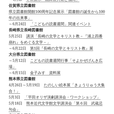
佐賀県立図書館
県立図書館開館100周年記念展示「図書館の誕生から100
年の出来事」
～6月24日
「こどもの読書週間」関連イベント
長崎県立長崎図書館
5月25日
講演「長崎の文学とキリスト教－『浦上四番
崩れ』をめぐる文学－」
～6月22日
第1回『長崎の文学とキリスト教』展
大分県立図書館
～5月12日
こどもの読書週間行事「そよかぜげんき広
場」
～6月15日
金子みすゞ資料展
熊本県立図書館
4月26日～5月19日
たのしい絵本展「きょうりゅう大集
合！」
5月3日
「平田オリザ演劇講演会・ワークショップ」
5月18日
熊本近代文学館文学講演会「第６回 武蔵忌
句会」