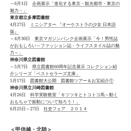
～6月1日
企画展示「進化する東京－観光都市・東京の
魅力－」
東京都立多摩図書館
4月27日
ミニシアター 『オーケストラの少女 日本語
版』
～4月30日
東京マガジンバンク企画展示「今！男性誌
がおもしろい～ファッション誌・ライフスタイル誌の魅
力～」
神奈川県立図書館
～5月7日
県立図書館60周年記念展示 コレクション紹
介シリーズ「ベストセラーズ文庫」
5月17日
図書館大公開 図書館ツアー＆お宝紹介①
神奈川県立川崎図書館
4月26日
科学実験教室「キツツキとトコトコ馬～動く
おもちゃで振動について知ろう！」
6月25日～27日
社史フェア ２０１４
＜甲信越・北陸＞