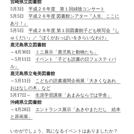
宮崎県立図書館
5月3日
平成２６年度 第１回緑陰コンサート
5月5日
平成２６年度 図書館シアター『人生、ここに
あり！』
5月5日
平成２６年度 第１回図書館子ども映写会『し
ゅくだい』／『ぼくがおっぱいをきらいなわけ』
鹿児島県立図書館
～4月30日
ミニ展示「鹿児島と動物たち」
～5月11日
イベント「子ども読書の日フェスティバ
ル」
鹿児島県立奄美図書館
～5月11日
こどもの読書週間企画展「大きくなあれ
おはなしの木」など
5月17日～
生涯学習講座「あまみならでは学舎」
沖縄県立図書館
～4月28日
エントランス展示「あきやまただし 絵本
と原画展」
いかがでしょう、気になるイベントはありましたか？