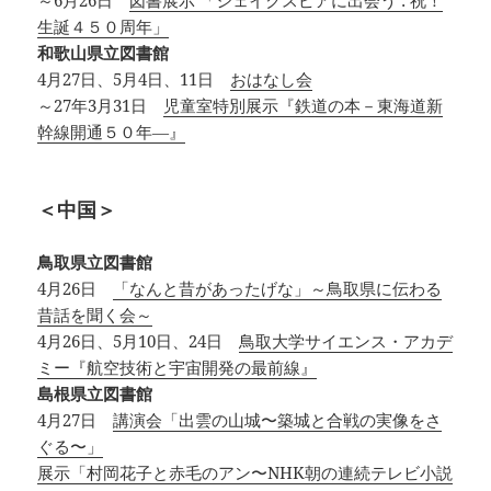
生誕４５０周年」
和歌山県立図書館
4月27日、5月4日、11日
おはなし会
～27年3月31日
児童室特別展示『鉄道の本－東海道新
幹線開通５０年―』
＜中国＞
鳥取県立図書館
4月26日
「なんと昔があったげな」～鳥取県に伝わる
昔話を聞く会～
4月26日、5月10日、24日
鳥取大学サイエンス・アカデ
ミー『航空技術と宇宙開発の最前線』
島根県立図書館
4月27日
講演会「出雲の山城〜築城と合戦の実像をさ
ぐる〜」
展示「村岡花子と赤毛のアン〜NHK朝の連続テレビ小説