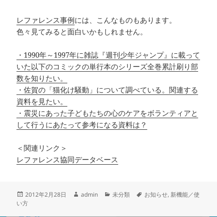
レファレンス事例
には、こんなものもあります。
色々見てみると面白いかもしれません。
・1990年～1997年に雑誌『週刊少年ジャンプ』に載って
いた以下のコミックの単行本のシリーズ全巻累計刷り部
数を知りたい。
・佐賀の「猫化け騒動」について調べている。関連する
資料を見たい。
・震災にあった子どもたちの心のケアをボランティアと
して行うにあたって参考になる資料は？
＜関連リンク＞
レファレンス協同データベース
投
作
カ
タ
2012年2月28日
admin
未分類
お知らせ
,
新機能／使
稿
成
テ
グ
い方
日:
者
ゴ