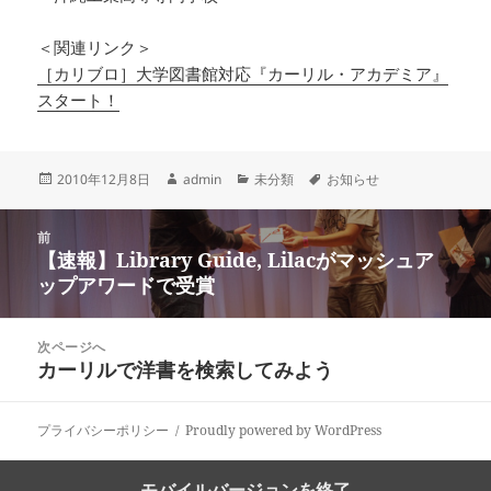
＜関連リンク＞
［カリブロ］大学図書館対応『カーリル・アカデミア』
スタート！
投
作
カ
タ
2010年12月8日
admin
未分類
お知らせ
稿
成
テ
グ
日:
者
ゴ
投
リ
前
稿
【速報】Library Guide, Lilacがマッシュア
ー
前
ナ
ップアワードで受賞
の
ビ
投
ゲ
稿:
次ページへ
ー
カーリルで洋書を検索してみよう
次
シ
の
ョ
投
ン
プライバシーポリシー
Proudly powered by WordPress
稿:
モバイルバージョンを終了