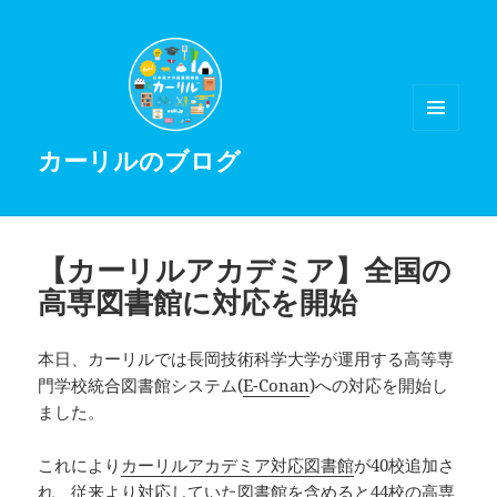
メニュ
カーリルのブログ
ーとウ
ィジェ
ット
【カーリルアカデミア】全国の
高専図書館に対応を開始
本日、カーリルでは長岡技術科学大学が運用する高等専
門学校統合図書館システム(
E-Conan
)への対応を開始し
ました。
これにより
カーリルアカデミア対応図書館
が40校追加さ
れ、従来より対応していた図書館を含めると44校の高専