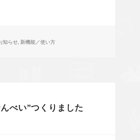
タ
お知らせ
,
新機能／使い方
グ
せんべい”つくりました