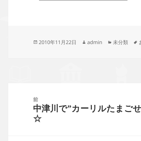
投
作
カ
2010年11月22日
admin
未分類
稿
成
テ
日:
者
ゴ
リ
ー
投
稿
前
中津川で”カーリルたまご
ナ
前
☆
ビ
の
ゲ
投
ー
稿: