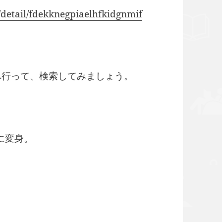
/detail/fdekknegpiaelhfkidgnmif
ooへ行って、検索してみましょう。
に変身。