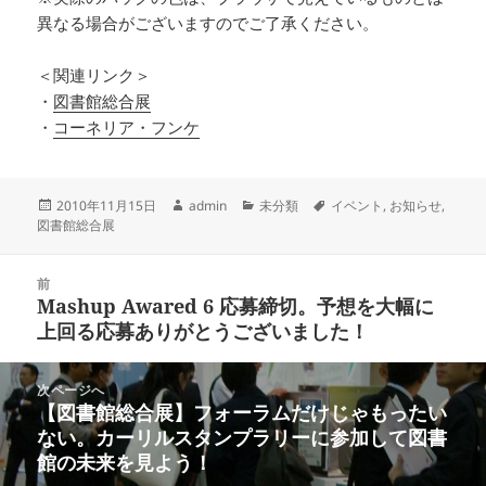
異なる場合がございますのでご了承ください。
＜関連リンク＞
・
図書館総合展
・
コーネリア・フンケ
投
作
カ
タ
2010年11月15日
admin
未分類
イベント
,
お知らせ
,
稿
成
テ
グ
図書館総合展
日:
者
ゴ
リ
投
ー
前
稿
Mashup Awared 6 応募締切。予想を大幅に
前
ナ
上回る応募ありがとうございました！
の
ビ
投
ゲ
稿:
次ページへ
ー
【図書館総合展】フォーラムだけじゃもったい
次
シ
ない。カーリルスタンプラリーに参加して図書
の
ョ
館の未来を見よう！
投
ン