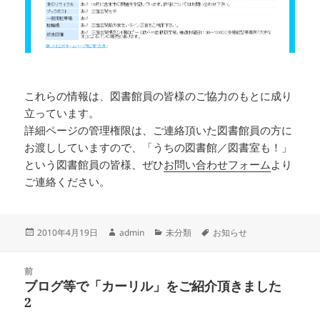
これらの情報は、図書館員の皆様のご協力のもとに成り
立っています。
詳細ページの管理権限は、ご連絡頂いた図書館員の方に
お渡ししていますので、「うちの図書館／図書室も！」
という図書館員の皆様、ぜひ
お問い合わせフォーム
より
ご連絡ください。
投
作
カ
タ
2010年4月19日
admin
未分類
お知らせ
稿
成
テ
グ
日:
者
ゴ
投
リ
前
稿
ブログ等で「カーリル」をご紹介頂きました
ー
前
ナ
2
の
ビ
投