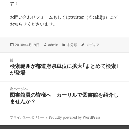
す！
お問い合わせフォーム
もしくはtwitter（@caliljp）にて
お知らせくださいませ。
投
作
カ
タ
2010年4月19日
admin
未分類
メディア
稿
成
テ
グ
日:
者
ゴ
投
リ
前
稿
検索範囲が都道府県単位に拡大｢まとめて検索｣
ー
前
ナ
が登場
の
ビ
投
ゲ
稿:
次ページへ
ー
図書館員の皆様へ カーリルで図書館を紹介し
次
シ
ませんか？
の
ョ
投
ン
稿:
プライバシーポリシー
Proudly powered by WordPress