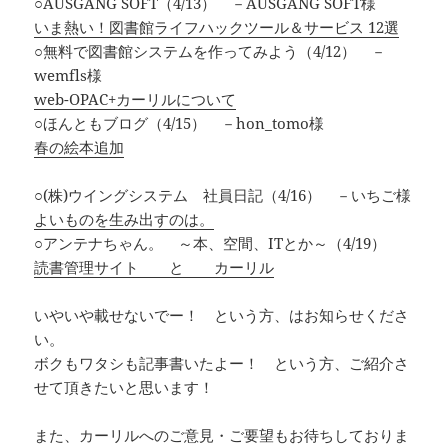
○AUSGANG SOFT（4/13） －AUSGANG SOFT様
いま熱い！図書館ライフハックツール＆サービス 12選
○無料で図書館システムを作ってみよう（4/12） －
wemfls様
web-OPAC+カーリルについて
○ほんともブログ（4/15） －hon_tomo様
春の絵本追加
○(株)ウイングシステム 社員日記（4/16） －いちご様
よいものを生み出すのは。
○アンテナちゃん。 ～本、空間、ITとか～（4/19）
読書管理サイト と カーリル
いやいや載せないでー！ という方、はお知らせくださ
い。
ボクもワタシも記事書いたよー！ という方、ご紹介さ
せて頂きたいと思います！
また、カーリルへのご意見・ご要望もお待ちしておりま