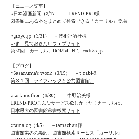
【ニュース記事】
○日本漫画新聞（3/17） －TREND-PRO様
図書館にある本をまとめて検索できる「カーリル」登場
○gihyo.jp（3/31） －技術評論社様
いま、見ておきたいウェブサイト
第30回 カーリル、DOMMUNE、radiko.jp
【ブログ】
○Sasanuma’s work（3/15） －t_rabi様
第３１回 ライフハックと公共図書館。
○task mother（3/30） －中野治美様
TREND-PROこんなサービス欲しかった！カーリルは、
日本最大の図書館蔵書検索サイト
○tamalog（4/5） －tamachan様
図書館業界の黒船。図書館検索サービス「カーリル」