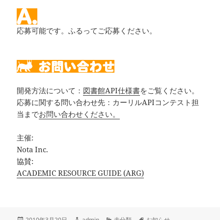
応募可能です。ふるってご応募ください。
開発方法について：
図書館API仕様書
をご覧ください。
応募に関する問い合わせ先：カーリルAPIコンテスト担
当まで
お問い合わせください。
主催:
Nota Inc.
協賛:
ACADEMIC RESOURCE GUIDE (ARG)
投
作
カ
タ
2010年3月20日
admin
未分類
お知らせ