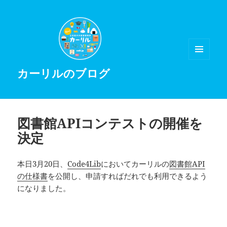
メニュ
カーリルのブログ
ーとウ
ィジェ
ット
図書館APIコンテストの開催を
決定
本日3月20日、
Code4Lib
においてカーリルの
図書館API
の仕様書
を公開し、申請すればだれでも利用できるよう
になりました。