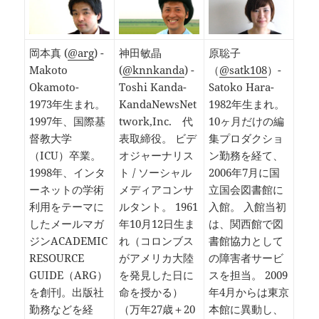
岡本真 (
@arg
) -
神田敏晶
原聡子
Makoto
(
@knnkanda
) -
（
@satk108
）-
Okamoto-
Toshi Kanda-
Satoko Hara-
1973年生まれ。
KandaNewsNet
1982年生まれ。
1997年、国際基
twork,Inc. 代
10ヶ月だけの編
督教大学
表取締役。 ビデ
集プロダクショ
（ICU）卒業。
オジャーナリス
ン勤務を経て、
1998年、インタ
ト / ソーシャル
2006年7月に国
ーネットの学術
メディアコンサ
立国会図書館に
利用をテーマに
ルタント。 1961
入館。 入館当初
したメールマガ
年10月12日生ま
は、関西館で図
ジンACADEMIC
れ（コロンブス
書館協力として
RESOURCE
がアメリカ大陸
の障害者サービ
GUIDE（ARG）
を発見した日に
スを担当。 2009
を創刊。出版社
命を授かる）
年4月からは東京
勤務などを経
（万年27歳＋20
本館に異動し、