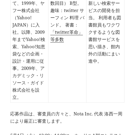
て、1999年、ヤ
数回目） B型。
新しい検索サー
フー株式会社
趣味：twitter サ
ビスの開発を担
（Yahoo!
ーフィン 料理 バ
当。 利用者も図
JAPAN）に入
ンド。 著書：
書館員もワクワ
社。以降、2009
「twitter革命」
クするような図
年までYahoo!検
等多数
書館サービスを
索、Yahoo!知恵
思い描き、館内
袋などの企画・
外の活動にまい
設計・運用に従
進中。
事。2009年、ア
カデミック・リ
ソース・ガイド
株式会社を設
立。
応募作品は、審査員の方々と、Nota Inc. 代表 洛西一周
により厳正に審査します。