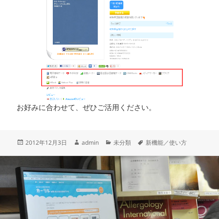
お好みに合わせて、ぜひご活用ください。
投
作
カ
タ
2012年12月3日
admin
未分類
新機能／使い方
稿
成
テ
グ
日:
者
ゴ
リ
ー