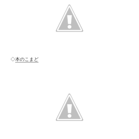
◇
本のこまど