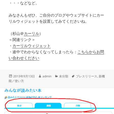
・・・などなど。
みなさんもぜひ、ご自分のブログやウェブサイトにカー
リルウィジェットを設置してみてくださいね。
（杉山＠
カーリル
）
＜関連リンク＞
・
カーリルウィジェット
・途中でわからなくなってしまったら：
こちらからお問
い合わせください
投
作
カ
タ
2013年9月13日
admin
未分類
プレスリリース
,
新機
稿
成
テ
グ
能／使い方
日:
者
ゴ
リ
ー