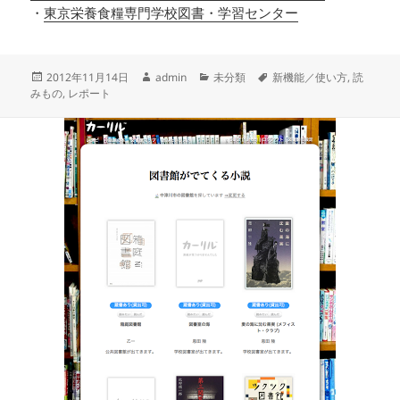
・
東京栄養食糧専門学校図書・学習センター
投
作
カ
タ
2012年11月14日
admin
未分類
新機能／使い方
,
読
稿
成
テ
グ
みもの
,
レポート
日:
者
ゴ
リ
ー