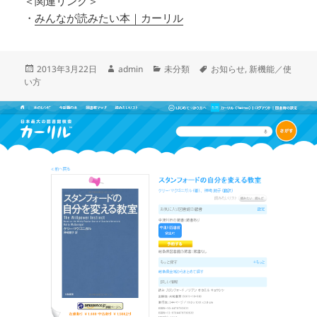
＜関連リンク＞
・
みんなが読みたい本｜カーリル
投
作
カ
タ
2013年3月22日
admin
未分類
お知らせ
,
新機能／使
稿
成
テ
グ
い方
日:
者
ゴ
リ
ー