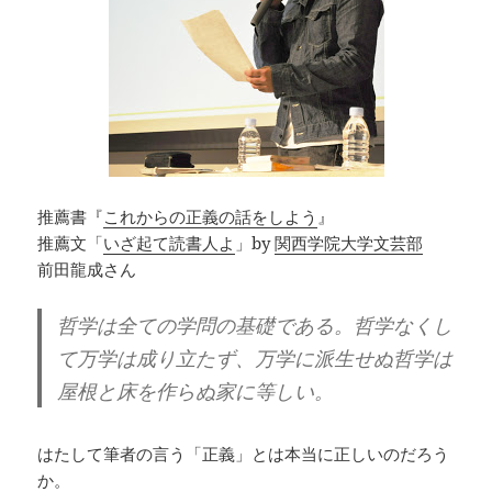
推薦書『
これからの正義の話をしよう
』
推薦文「
いざ起て読書人よ
」by
関西学院大学文芸部
前田龍成さん
哲学は全ての学問の基礎である。哲学なくし
て万学は成り立たず、万学に派生せぬ哲学は
屋根と床を作らぬ家に等しい。
はたして筆者の言う「正義」とは本当に正しいのだろう
か。