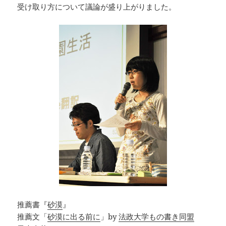
受け取り方について議論が盛り上がりました。
推薦書『
砂漠
』
推薦文「
砂漠に出る前に
」by
法政大学もの書き同盟