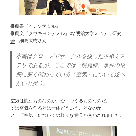
推薦書『
インシテミル
』
推薦文「
クウキヨンデミル
」by
明治大学ミステリ研究
会
綱島大樹さん
本書はクローズドサークルを扱った本格ミス
テリであるが、ここでは〈暗鬼館〉事件の根
底に深く関わっている「空気」について述べ
たいと思う。
空気は読むものなのか、否、つくるものなのだ。
では空気を作るとは一体どういうことなのか。
と、「空気」についての様々な意見が交わされました。