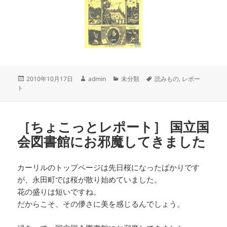
投
作
カ
タ
2010年10月17日
admin
未分類
読みもの
,
レポー
稿
成
テ
グ
ト
日:
者
ゴ
リ
ー
［ちょこっとレポート］ 国立国
会図書館にお邪魔してきました
カーリルのトップページは先日桜になったばかりです
が、永田町では桜が散り始めていました。
花の盛りは短いですね。
だからこそ、その儚さに美を感じるんでしょう。