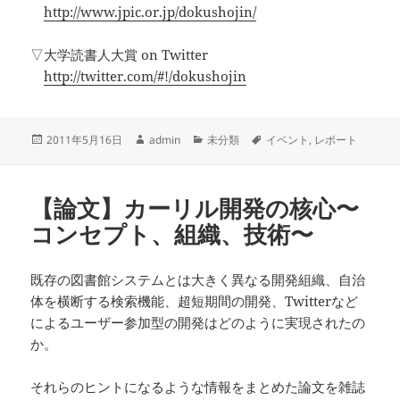
http://www.jpic.or.jp/dokushojin/
▽大学読書人大賞 on Twitter
http://twitter.com/#!/dokushojin
投
作
カ
タ
2011年5月16日
admin
未分類
イベント
,
レポート
稿
成
テ
グ
日:
者
ゴ
リ
【論文】カーリル開発の核心〜
ー
コンセプト、組織、技術〜
既存の図書館システムとは大きく異なる開発組織、自治
体を横断する検索機能、超短期間の開発、Twitterなど
によるユーザー参加型の開発はどのように実現されたの
か。
それらのヒントになるような情報をまとめた論文を雑誌