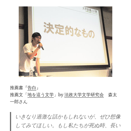
推薦書『
告白
』
推薦文「
地を這う文学
」by
法政大学文学研究会
森太
一郎さん
いきなり過激な話かもしれないが、ぜひ想像
してみてほしい。もし私たちが死ぬ時、長い