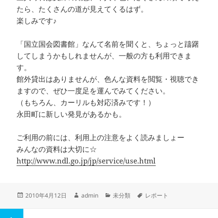
たら、たくさんの道が見えてくるはず。
楽しみです♪
「国立国会図書館」なんて名前を聞くと、ちょっと躊躇
してしまうかもしれませんが、一般の方も利用できま
す。
館外貸出はありませんが、色んな資料を閲覧・視聴でき
ますので、ぜひ一度足を運んでみてください。
（もちろん、カーリルも対応済みです！）
永田町に新しい発見があるかも。
ご利用の前には、利用上の注意をよく読みましょー
みんなの資料は大切に☆
http://www.ndl.go.jp/jp/service/use.html
投
作
カ
タ
2010年4月12日
admin
未分類
レポート
稿
成
テ
グ
日:
者
ゴ
投