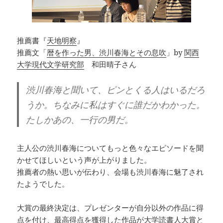
推薦書『
天地明察
』
推薦文「
暦を作った男、渋川春海とその息吹
」by
関西
大学現代文学研究部
和田晴子さん
渋川春海と聞いて、ピンとくる人はいるだろ
うか。ちなみに私はすぐに誰だかわかった。
たしかあの、一行の男だ。
主人公の渋川春海についてもっと色々なエピソードを聞
かせてほしいという声が上がりました。
推薦者の熱い思いが伝わり、会場も渋川春海に魅了され
たようでした。
大賞の最終決定は、プレゼンターが自分以外の作品に得
点を付け、最高得点を獲得した作品が大学読書人大賞と