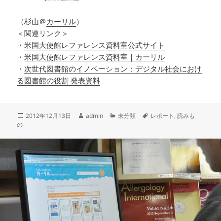
（杉山＠
カーリル
）
＜関連リンク＞
・
米国大使館レファレンス資料室公式サイト
・
米国大使館レファレンス資料室｜カーリル
・
次世代図書館のイノベーション：デジタル社会におけ
る図書館の役割 発表資料
投
作
カ
タ
2012年12月13日
admin
未分類
レポート
,
読みも
稿
成
テ
グ
の
日:
者
ゴ
リ
ー