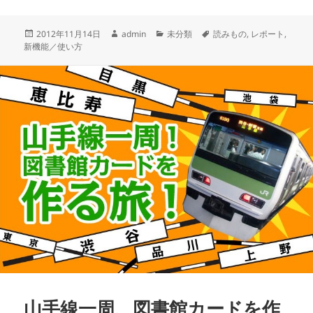
投
作
カ
タ
2012年11月14日
admin
未分類
読みもの
,
レポート
,
稿
成
テ
グ
新機能／使い方
日:
者
ゴ
リ
ー
山手線一周、図書館カードを作