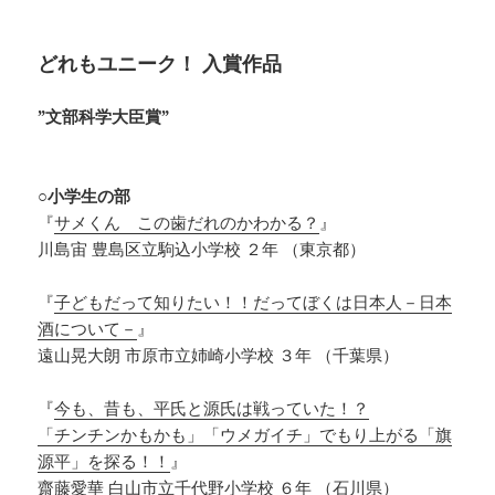
どれもユニーク！ 入賞作品
”文部科学大臣賞”
○小学生の部
『
サメくん この歯だれのかわかる？
』
川島宙 豊島区立駒込小学校 ２年 （東京都）
『
子どもだって知りたい！！だってぼくは日本人－日本
酒について－
』
遠山晃大朗 市原市立姉崎小学校 ３年 （千葉県）
『
今も、昔も、平氏と源氏は戦っていた！？
「チンチンかもかも」「ウメガイチ」でもり上がる「旗
源平」を探る！！
』
齋藤愛華 白山市立千代野小学校 ６年 （石川県）