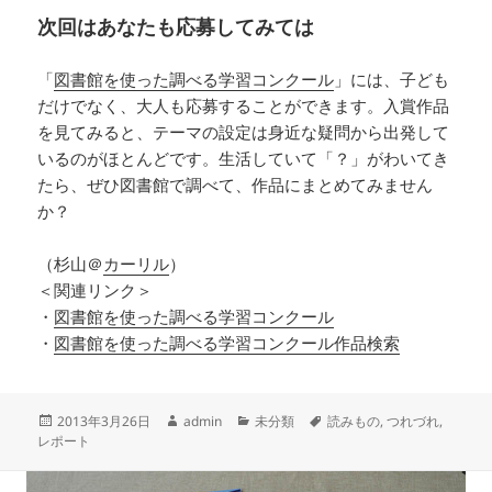
次回はあなたも応募してみては
「
図書館を使った調べる学習コンクール
」には、子ども
だけでなく、大人も応募することができます。入賞作品
を見てみると、テーマの設定は身近な疑問から出発して
いるのがほとんどです。生活していて「？」がわいてき
たら、ぜひ図書館で調べて、作品にまとめてみません
か？
（杉山＠
カーリル
）
＜関連リンク＞
・
図書館を使った調べる学習コンクール
・
図書館を使った調べる学習コンクール作品検索
投
作
カ
タ
2013年3月26日
admin
未分類
読みもの
,
つれづれ
,
稿
成
テ
グ
レポート
日:
者
ゴ
リ