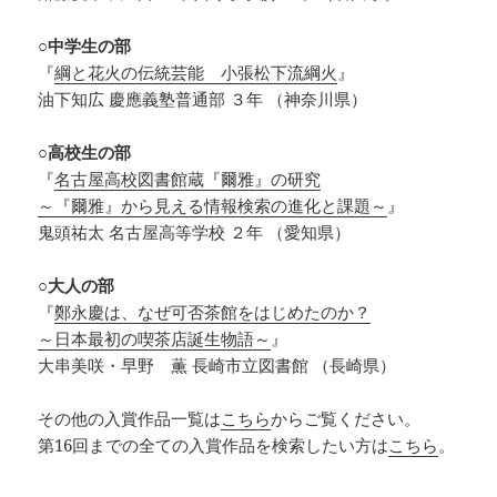
○中学生の部
『
綱と花火の伝統芸能 小張松下流綱火
』
油下知広 慶應義塾普通部 ３年 （神奈川県）
○高校生の部
『
名古屋高校図書館蔵『爾雅』の研究
～『爾雅』から見える情報検索の進化と課題～
』
鬼頭祐太 名古屋高等学校 ２年 （愛知県）
○大人の部
『
鄭永慶は、なぜ可否茶館をはじめたのか？
～日本最初の喫茶店誕生物語～
』
大串美咲・早野 薫 長崎市立図書館 （長崎県）
その他の入賞作品一覧は
こちら
からご覧ください。
第16回までの全ての入賞作品を検索したい方は
こちら
。