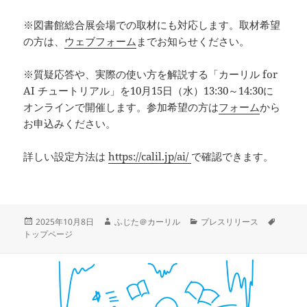
※図書館総合展会場での取材にも対応します。取材希望
の方は、
ウェブフォーム
までお知らせください。
※質疑応答や、実際の使い方を解説する「カーリル for
AI チュートリアル」を10月15日（水）13:30～14:30に
オンラインで開催します。参加希望の方は
フォーム
から
お申込みください。
詳しい設定方法は
https://calil.jp/ai/
で確認できます。
投
作
カ
タ
2025年10月8日
ふじた＠カーリル
プレスリリース
稿
成
テ
グ
トップページ
日:
者
ゴ
リ
ー