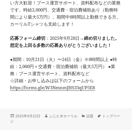
い方大歓迎！ブース運営サポート、資料配布などの業務
です。時給2,000円、交通費・宿泊費補助あり（勤務時
間により最大5万円）。期間中8時間以上勤務できる方。
カーリルTシャツも支給します！
応募フォーム締切
：2025年9月28日→
締め切りました。
想定を上回る多数の応募ありがとうございました！
●期間：10月21日（火）〜24日（金）※8時間以上 ●時
給：2,000円＋交通費・宿泊費補助（最大5万円） ●業
務：ブース運営サポート、資料配布など
☆詳細・お申し込みは以下のフォームから
https://forms.gle/W3NmnmJHS33qUP5E8
投
作
カ
タ
2025年9月22日
ふじた＠カーリル
話題
トップペー
稿
成
テ
グ
ジ
日:
者
ゴ
リ