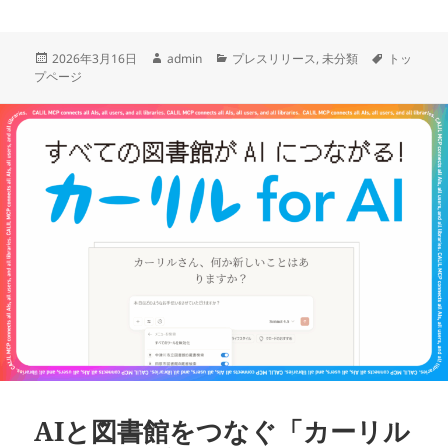
投
作
カ
タ
2026年3月16日
admin
プレスリリース
,
未分類
トッ
稿
成
テ
グ
プページ
日:
者
ゴ
リ
ー
AIと図書館をつなぐ「カーリル