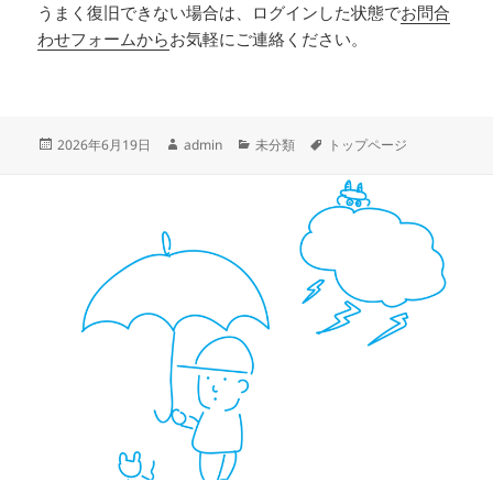
うまく復旧できない場合は、ログインした状態で
お問合
わせフォームから
お気軽にご連絡ください。
投
作
カ
タ
2026年6月19日
admin
未分類
トップページ
稿
成
テ
グ
日:
者
ゴ
リ
ー