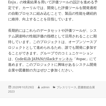
Enju」の検索結果を用いて評価ツールの設計を進める予
定です。カーリルでは、開発した評価ツールを開発過程
の自動プロセスに組み込むことで、製品の性能を継続的
に維持、向上することを目指しています。
長期的にはこれらのデータセットや評価ツールが、シス
テム調達時の性能評価の指標として活用されることに期
待しています。このプロジェクトは、オープンソースプ
ロジェクトとして進められるため、誰でも開発に参加す
ることができます。グループでのコミュニケーション
は、
Code4Lib JAPANのSlackチャンネル
「#opac」にて
進めます。このプロジェクトに興味があるシステム開発
企業や図書館の方はぜひご参加ください。
投
作
カ
2020年10月29日
admin
プレスリリース
,
図書館総合展
稿
成
テ
2023
日:
者
ゴ
リ
ー