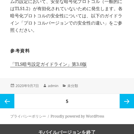
ムの設定において、安全な暗号化プロトコル（一般的に
はTLS1.2）が有効化されていないために発生します。各
暗号化プロトコルの安全性については、以下のガイドラ
イン「プロトコルバージョンでの安全性の違い」をご参
照ください。
参考資料
「TLS暗号設定ガイドライン」第3.0版
投
作
カ
2020年9月7日
admin
未分類
稿
成
テ
日:
者
ゴ
投
ペ
5
リ
稿
ー
の
ー
前のペ
次ペー
プライバシーポリシー
Proudly powered by WordPress
ペ
ー
ジ
ージ
ジ
モバイルバージョンを終了
ジ