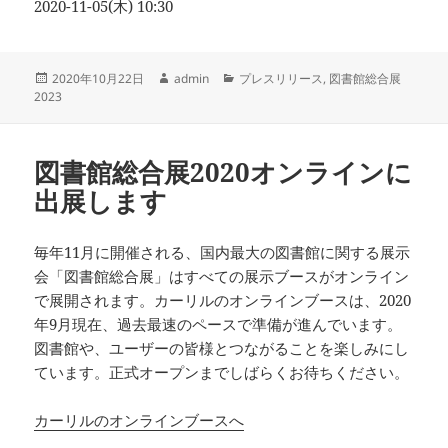
2020-11-05(木) 10:30
投
作
カ
2020年10月22日
admin
プレスリリース
,
図書館総合展
稿
成
テ
2023
日:
者
ゴ
リ
ー
図書館総合展2020オンラインに
出展します
毎年11月に開催される、国内最大の図書館に関する展示
会「図書館総合展」はすべての展示ブースがオンライン
で展開されます。カーリルのオンラインブースは、2020
年9月現在、過去最速のペースで準備が進んでいます。
図書館や、ユーザーの皆様とつながることを楽しみにし
ています。正式オープンまでしばらくお待ちください。
カーリルのオンラインブースへ