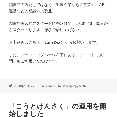
図書館の方だけではなく、出展企業からの営業や、API
連携などの相談も大歓迎。
図書館総合展のスタートに先駆けて、2020年10月30日か
らスタートします！ぜひご活用ください。
お申込みは
こちら（TimeRex）
からお願いします。
また、ブーストップページ右下にある「チャットで質
問」もご利用いただけます。
投
作
カ
2020年10月27日
admin
図書館総合展2023
稿
成
テ
日:
者
ゴ
リ
「こうとけんさく」の運用を開
ー
始しました