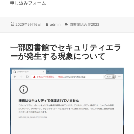
申し込みフォーム
投
作
カ
2020年9月16日
admin
図書館総合展2023
稿
成
テ
日:
者
ゴ
リ
一部図書館でセキュリティエラ
ー
ーが発生する現象について