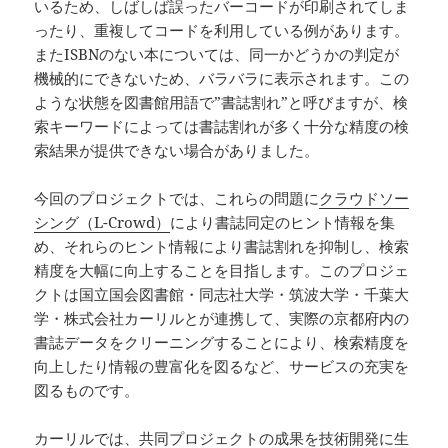
いるため、しばしば誤ったバーコードが印刷されてしま
ったり、重複してコードを利用している例があります。
またISBNのない本については、同一かどうかの判定が
機械的にできないため、バラバラに表示されます。この
ような状態を図書館用語で”書誌割れ”と呼びますが、検
索キーワードによっては書誌割れが多く十分な精度の検
索結果が提供できない場合がありました。
今回のプロジェクトでは、これらの問題に
クラウドソー
シング（L-Crowd）
により書誌同定のヒント情報を集
め、それらのヒント情報により書誌割れを抑制し、検索
精度を大幅に向上することを目指します。このプロジェ
クトは国立国会図書館・同志社大学・筑波大学・千葉大
学・株式会社カーリルとが連携して、実際の京都府内の
書誌データをクリーニングすることにより、検索精度を
向上したり情報の豊富化を図るなど、サービスの充実を
図るものです。
カーリルでは、共同プロジェクトの成果を技術開発に生