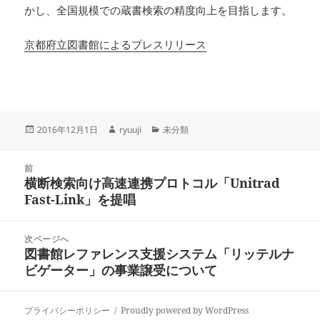
かし、全国規模での蔵書検索の精度向上を目指します。
京都府立図書館によるプレスリリース
投
作
カ
2016年12月1日
ryuuji
未分類
稿
成
テ
日:
者
ゴ
投
リ
前
稿
横断検索向け高速連携プロトコル「Unitrad
ー
前
ナ
Fast-Link」を提唱
の
ビ
投
ゲ
稿:
次ページへ
ー
図書館レファレンス支援システム「リッテルナ
次
シ
ビゲーター」の事業譲受について
の
ョ
投
ン
稿:
プライバシーポリシー
Proudly powered by WordPress