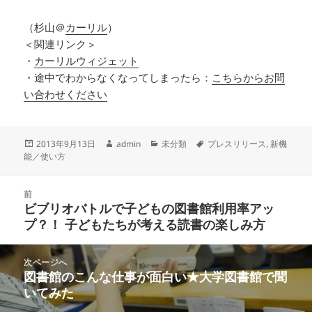
（杉山＠
カーリル
）
＜関連リンク＞
・
カーリルウィジェット
・途中でわからなくなってしまったら：
こちらからお問
い合わせください
投
作
カ
タ
2013年9月13日
admin
未分類
プレスリリース
,
新機
稿
成
テ
グ
能／使い方
日:
者
ゴ
リ
投
ー
前
稿
ビブリオバトルで子どもの図書館利用率アッ
前
ナ
プ？！ 子どもたちが考える読書の楽しみ方
の
ビ
投
ゲ
稿:
次ページへ
ー
図書館のこんな仕事が面白い★大学図書館で聞
次
シ
いてみた
の
ョ
投