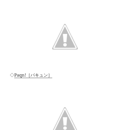
◇
Paqn!［パキュン］