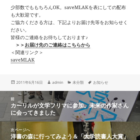
少部数でももちろんOK。saveMLAKを表にしての配布
も大歓迎です。
ご協力くださる方は、下記よりお届け先等をお知らせく
ださい。
皆様のご連絡をお待ちしております♪
＞＞
お届け先のご連絡はこちらから
＜関連リンク＞
saveMLAK
投
作
カ
タ
2011年6月16日
admin
未分類
お知らせ
稿
成
テ
グ
日:
者
ゴ
投
リ
前
稿
カーリルが文学フリマに参加。未来の作家さん
ー
前
ナ
に会ってきました
の
ビ
投
ゲ
稿:
次ページへ
ー
洋書の森に行ってみよう＆「大学読書人大賞」
次
シ