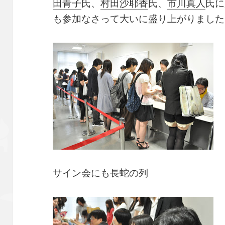
田青子
氏、
村田沙耶香
氏、
市川真人
氏に
も参加なさって大いに盛り上がりました
サイン会にも長蛇の列