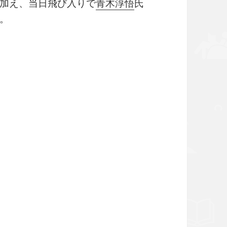
加え、当日飛び入りで
青木淳悟
氏
。