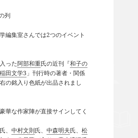
の列
学編集室さんでは2つのイベント
入った
阿部和重
氏の近刊『
和子の
稲田文学3
」刊行時の著者・関係
右の銘入り色紙が出品されまし
豪華な作家陣が直接サインしてく
氏、
中村文則
氏、
中森明夫
氏、
松