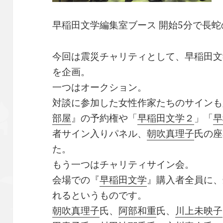
早稲田文学編集室ブース 開始5分で長蛇
今回は震災チャリティとして、早稲田文
を企画。
一つはオークション。
対談に参加した女性作家たちのサインも
部屋
』の予約権や「
早稲田文学２
」「
早
者サイン入りパネル、
朝吹真理子
氏の座
た。
もう一つはチャリティサイン会。
会場での『
早稲田文学
』購入者全員に、
れるというものです。
朝吹真理子
氏、
阿部和重
氏、
川上未映子