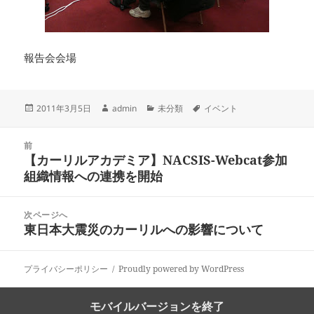
報告会会場
投
作
カ
タ
2011年3月5日
admin
未分類
イベント
稿
成
テ
グ
日:
者
ゴ
投
リ
前
稿
【カーリルアカデミア】NACSIS-Webcat参加
ー
前
ナ
組織情報への連携を開始
の
ビ
投
ゲ
稿:
次ページへ
ー
東日本大震災のカーリルへの影響について
次
シ
の
ョ
投
ン
プライバシーポリシー
Proudly powered by WordPress
稿:
モバイルバージョンを終了