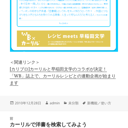
＜関連リンク＞
[カリブロ]カーリルと早稲田文学のコラボが決定！
「WB」誌上で、カーリルレシピとの連動企画が始まり
ます
投
作
カ
タ
2010年12月28日
admin
未分類
新機能／使い方
稿
成
テ
グ
日:
者
ゴ
投
リ
前
稿
カーリルで洋書を検索してみよう
ー
前
ナ