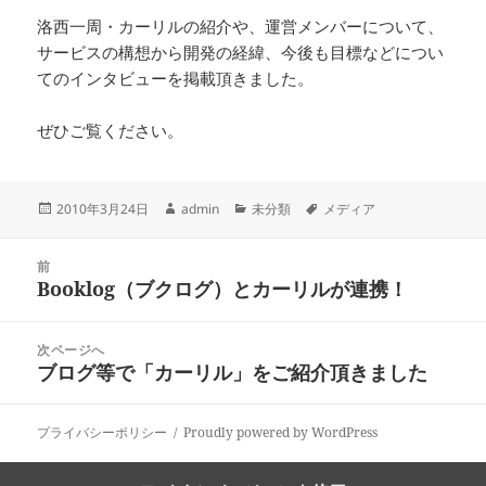
洛西一周・カーリルの紹介や、運営メンバーについて、
サービスの構想から開発の経緯、今後も目標などについ
てのインタビューを掲載頂きました。
ぜひご覧ください。
投
作
カ
タ
2010年3月24日
admin
未分類
メディア
稿
成
テ
グ
日:
者
ゴ
投
リ
前
稿
Booklog（ブクログ）とカーリルが連携！
ー
前
ナ
の
ビ
投
次ページへ
ゲ
稿:
ブログ等で「カーリル」をご紹介頂きました
次
ー
の
シ
投
ョ
プライバシーポリシー
Proudly powered by WordPress
稿:
ン