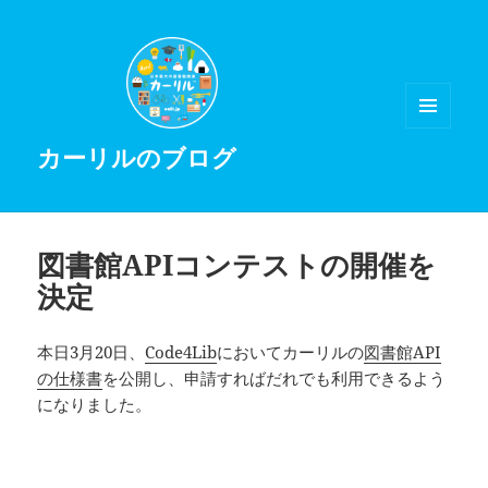
メニュ
カーリルのブログ
ーとウ
ィジェ
ット
図書館APIコンテストの開催を
決定
本日3月20日、
Code4Lib
においてカーリルの
図書館API
の仕様書
を公開し、申請すればだれでも利用できるよう
になりました。