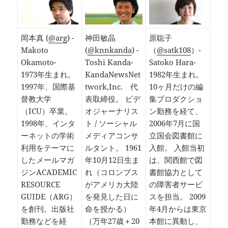
岡本真 (
@arg
) -
神田敏晶
原聡子
Makoto
(
@knnkanda
) -
（
@satk108
）-
Okamoto-
Toshi Kanda-
Satoko Hara-
1973年生まれ。
KandaNewsNet
1982年生まれ。
1997年、国際基
twork,Inc. 代
10ヶ月だけの編
督教大学
表取締役。 ビデ
集プロダクショ
（ICU）卒業。
オジャーナリス
ン勤務を経て、
1998年、インタ
ト / ソーシャル
2006年7月に国
ーネットの学術
メディアコンサ
立国会図書館に
利用をテーマに
ルタント。 1961
入館。 入館当初
したメールマガ
年10月12日生ま
は、関西館で図
ジンACADEMIC
れ（コロンブス
書館協力として
RESOURCE
がアメリカ大陸
の障害者サービ
GUIDE（ARG）
を発見した日に
スを担当。 2009
を創刊。出版社
命を授かる）
年4月からは東京
勤務などを経
（万年27歳＋20
本館に異動し、