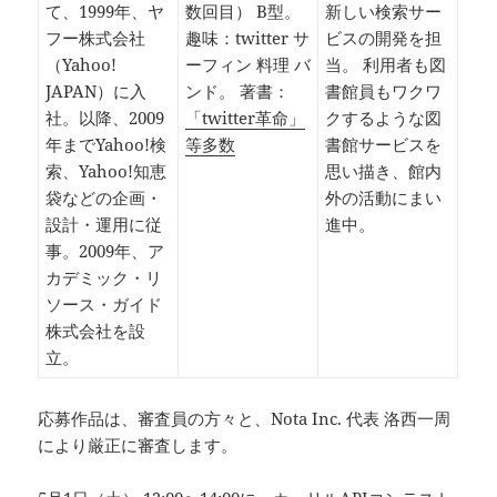
て、1999年、ヤ
数回目） B型。
新しい検索サー
フー株式会社
趣味：twitter サ
ビスの開発を担
（Yahoo!
ーフィン 料理 バ
当。 利用者も図
JAPAN）に入
ンド。 著書：
書館員もワクワ
社。以降、2009
「twitter革命」
クするような図
年までYahoo!検
等多数
書館サービスを
索、Yahoo!知恵
思い描き、館内
袋などの企画・
外の活動にまい
設計・運用に従
進中。
事。2009年、ア
カデミック・リ
ソース・ガイド
株式会社を設
立。
応募作品は、審査員の方々と、Nota Inc. 代表 洛西一周
により厳正に審査します。