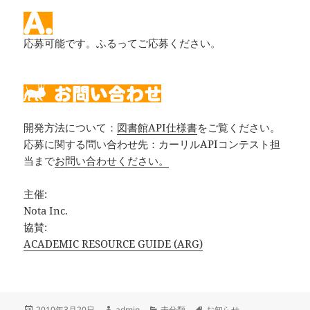
応募可能です。ふるってご応募ください。
開発方法について：
図書館API仕様書
をご覧ください。
応募に関する問い合わせ先：カーリルAPIコンテスト担
当まで
お問い合わせください。
主催:
Nota Inc.
協賛:
ACADEMIC RESOURCE GUIDE (ARG)
投
作
カ
タ
2010年3月20日
admin
未分類
お知らせ