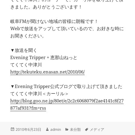
きました。ありがとうございます！
岐阜FMが聞けない地域の皆様に朗報です！
Webで放送をアップして頂いているので、お好きな時に
お聞きください。
▼放送を聞く
Evening Tripper + 恵那山ねっと
てくてく中津川
http://tekuteku.enasan.net/2010/06/
▼Evening Tripper公式ブログで取り上げて頂きました
てくてく中津川＜カーリル＞
http://blog.goo.ne.jp/80et/e/2c2c6068079f2ae4141c8f27
877af931?fm=rss
投
作
カ
タ
2010年6月23日
admin
未分類
メディア
稿
成
テ
グ