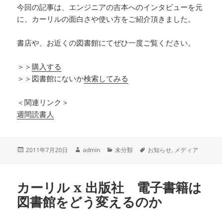
今回の記事は、エンジニアの吉本へのインタビューを元
に、カーリルの面白さや使い方をご紹介頂きました。
書店や、お近くの図書館にてぜひ一度ご覧ください。
＞＞
購入する
＞＞図書館にないか
検索してみる
＜関連リンク＞
週間読書人
投
作
カ
タ
2011年7月20日
admin
未分類
お知らせ
,
メディア
稿
成
テ
グ
日:
者
ゴ
リ
カーリル x 出版社 電子書籍は
ー
図書館をどう変えるのか