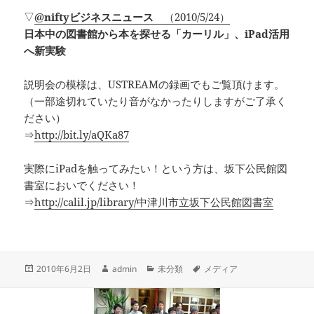
▽
@niftyビジネスニュース
（2010/5/24）
日本中の図書館から本を探せる「カーリル」、iPad活用
へ新実験
説明会の模様は、USTREAMの録画でもご覧頂けます。
（一部途切れていたり音がなかったりしますがご了承く
ださい）
⇒
http://bit.ly/aQKa87
実際にiPadを触ってみたい！という方は、坂下公民館図
書室においでください！
⇒
http://calil.jp/library/中津川市立坂下公民館図書室
投
作
カ
タ
2010年6月2日
admin
未分類
メディア
稿
成
テ
グ
日:
者
ゴ
リ