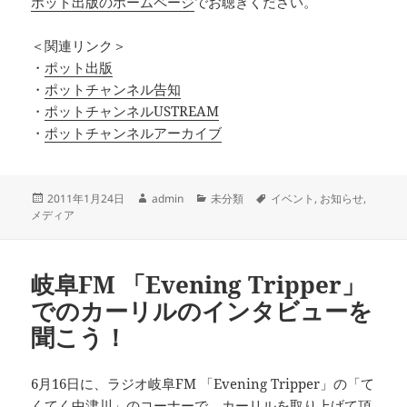
ポット出版のホームページ
でお聴きください。
＜関連リンク＞
・
ポット出版
・
ポットチャンネル告知
・
ポットチャンネルUSTREAM
・
ポットチャンネルアーカイブ
投
作
カ
タ
2011年1月24日
admin
未分類
イベント
,
お知らせ
,
稿
成
テ
グ
メディア
日:
者
ゴ
リ
ー
岐阜FM 「Evening Tripper」
でのカーリルのインタビューを
聞こう！
6月16日に、ラジオ岐阜FM 「Evening Tripper」の「て
くてく中津川」のコーナーで、カーリルを取り上げて頂