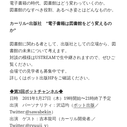
電子書籍の時代、図書館はどう変わっていくのか。
図書館のなすべき役割、あるべき姿とはどんなものか。
カーリル×出版社 ”電子書籍は図書館をどう変えるの
か”
図書館に関わる者として、出版社としての立場から、図
書館の未来について考えます。
対談の模様はUSTREAMで生中継されますので、ぜひご
覧ください。
会場での見学者も募集中です。
詳しくはポット出版HPをご確認ください。
◆第3回ポットチャンネル◆
日時 2011年1月27日（木）19時開始〜21時終了予定
出演 パーソナリティ：沢辺均（
ポット出版
／
Twitter:
@sawabekin
）
出演 ゲスト：吉本龍司（カーリル開発者.／
Twitter:
@ryuuji_y
）