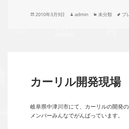
投
作
カ
タ
2010年3月9日
admin
未分類
プ
稿
成
テ
グ
日:
者
ゴ
リ
ー
カーリル開発現場
岐阜県中津川市にて、カーリルの開発の
メンバーみんなでがんばっています。