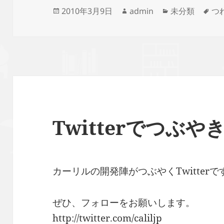
投
作
カ
タ
2010年3月9日
admin
未分類
つ
稿
成
テ
グ
日:
者
ゴ
リ
ー
Twitterでつぶ
カーリルの開発陣がつぶやくTwitterで
ぜひ、フォローをお願いします。
http://twitter.com/caliljp