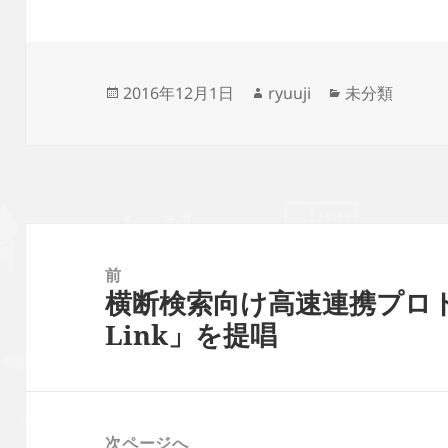
投
作
カ
2016年12月1日
ryuuji
未分類
稿
成
テ
日:
者
ゴ
リ
ー
投
稿
前
横断検索向け高速連携プロトコル「
ナ
前
Link」を提唱
ビ
の
ゲ
投
ー
稿:
シ
次ページへ